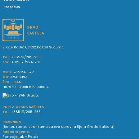
Proračun
GRAD
KAŠTELA
Braće Radić 1, 21212 Kaštel Sućurac
Tel.:
+385 21/205-205
Fax.:
+385 21/224-201
OIB:
08727843572
MB:
02580993
Žiro - IBAN:
HR79 2390 0011 8181 0000 4
PORTA GRADA KAŠTELA
Tel.:
+385 21/205-265
PISARNICA
(šalter; rad sa strankama za sva upravna tijela Grada Kaštela)
Radno vrijeme:
Ponedjeljak – Petak