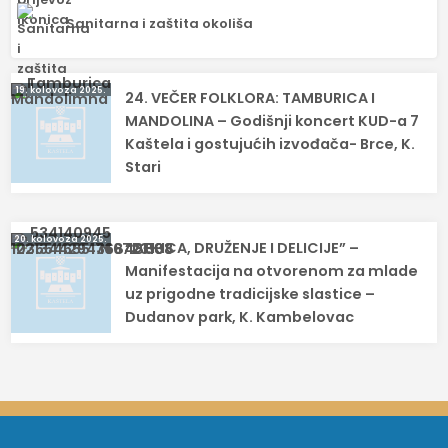
Sanitarna i zaštita okoliša
Navigacija
19. kolovoza 2025.
24. VEČER FOLKLORA: TAMBURICA I
objava
MANDOLINA – Godišnji koncert KUD-a 7
Kaštela i gostujućih izvođača- Brce, K.
Stari
20. kolovoza 2025.
“DEKICA, DRUŽENJE I DELICIJE” –
Manifestacija na otvorenom za mlade
uz prigodne tradicijske slastice –
Dudanov park, K. Kambelovac