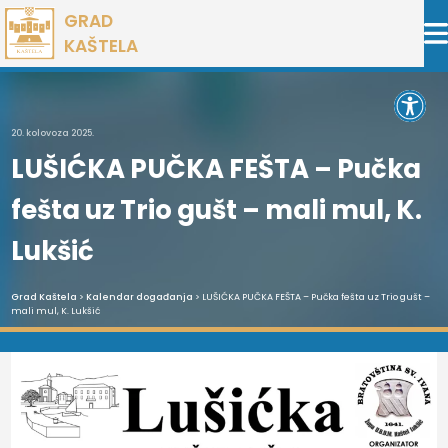
Preskoči
GRAD
na
KAŠTELA
sadržaj
Open 
20. kolovoza 2025.
LUŠIĆKA PUČKA FEŠTA – Pučka
fešta uz Trio gušt – mali mul, K.
Lukšić
Grad Kaštela
>
Kalendar događanja
> LUŠIĆKA PUČKA FEŠTA – Pučka fešta uz Trio gušt –
mali mul, K. Lukšić