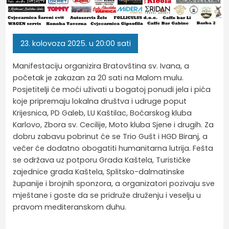
23.
kolovoza
2025.
u 20:00 sati
Manifestaciju organizira Bratovština sv. Ivana, a
početak je zakazan za 20 sati na Malom mulu.
Posjetitelji će moći uživati u bogatoj ponudi jela i pića
koje pripremaju lokalna društva i udruge poput
Krijesnica, PD Galeb, LU Kaštilac, Boćarskog kluba
Karlovo, Zbora sv. Cecilije, Moto kluba Sjene i drugih. Za
dobru zabavu pobrinut će se Trio Gušt i HGD Biranj, a
večer će dodatno obogatiti humanitarna lutrija. Fešta
se održava uz potporu Grada Kaštela, Turističke
zajednice grada Kaštela, Splitsko-dalmatinske
županije i brojnih sponzora, a organizatori pozivaju sve
mještane i goste da se pridruže druženju i veselju u
pravom mediteranskom duhu.