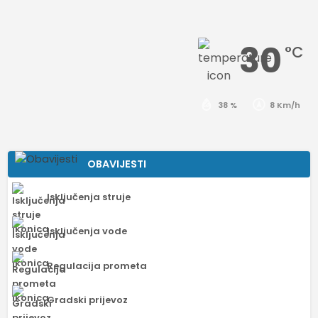
30
°C
38 %
8 Km/h
OBAVIJESTI
Isključenja struje
Isključenja vode
Regulacija prometa
Gradski prijevoz