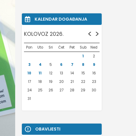
KALENDAR DOGAĐANJA
<
>
KOLOVOZ 2026.
Pon
Uto
Sri
Čet
Pet
Sub
Ned
1
2
3
4
5
6
7
8
9
10
11
12
13
14
15
16
17
18
19
20
21
22
23
24
25
26
27
28
29
30
31
OBAVIJESTI