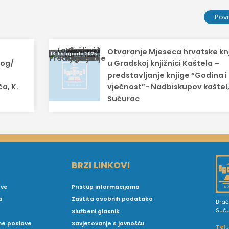
Pov
Otvaranje Mjeseca hrvatske kn
13. listopada 2025.
nog/
u Gradskoj knjižnici Kaštela –
predstavljanje knjige “Godina i
a, K.
vječnost”- Nadbiskupov kaštel,
Sućurac
BRZI LINKOVI
ove
Pristup informacijama
a
Zaštita osobnih podataka
Brać
Suć
Službeni glasnik
vne poslove
Savjetovanje s javnošću
Tel.: