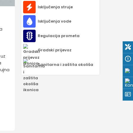
Isključenja struje
Isključenja vode
ka
Regulacija prometa
Gradski prijevoz
 uz
a
Sanitarna i zaštita okoliša
rujna