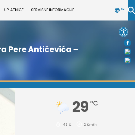
UPLATNICE
SERVISNE INFORMACIJE
EN
Open 
ra Pere Antičevića –
29
°C
42 %
2 Km/h