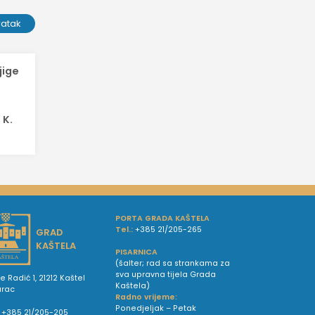
ratak
jige
 K.
PORTA GRADA KAŠTELA
Tel.:
+385 21/205-265
GRAD
KAŠTELA
PISARNICA
(šalter; rad sa strankama za
sva upravna tijela Grada
e Radić 1, 21212 Kaštel
Kaštela)
urac
Radno vrijeme:
Ponedjeljak – Petak
+385 21/205-205