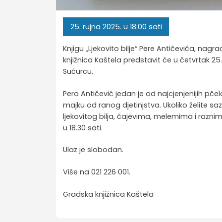
25.
rujna
2025.
u 18:00 sati
Knjigu „Ljekovito bilje“ Pere Antičevića, nag
knjižnica Kaštela predstavit će u četvrtak 25
Sućurcu.
Pero Antičević jedan je od najcjenjenijih pčel
majku od ranog djetinjstva. Ukoliko želite sazn
ljekovitog bilja, čajevima, melemima i raznim
u 18.30 sati.
Ulaz je slobodan.
Više na 021 226 001.
Gradska knjižnica Kaštela