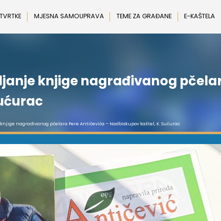
 TVRTKE
MJESNA SAMOUPRAVA
TEME ZA GRAĐANE
E-KAŠTELA
vljanje knjige nagrađivanog pčela
Sućurac
je knjige nagrađivanog pčelara Pere Antičevića – Nadbiskupov kaštel, K. Sućurac