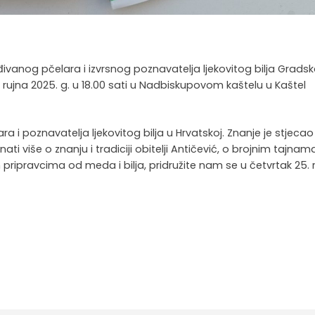
rađivanog pčelara i izvrsnog poznavatelja ljekovitog bilja Grads
. rujna 2025. g. u 18.00 sati u Nadbiskupovom kaštelu u Kaštel
ara i poznavatelja ljekovitog bilja u Hrvatskoj. Znanje je stjecao
ati više o znanju i tradiciji obitelji Antičević, o brojnim tajnam
 pripravcima od meda i bilja, pridružite nam se u četvrtak 25. 