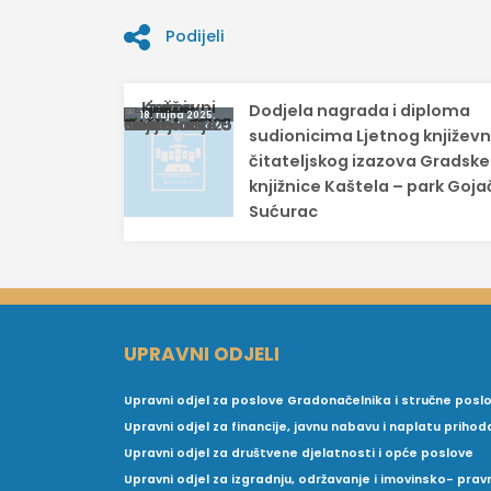
Podijeli
Navigacija
Dodjela nagrada i diploma
18. rujna 2025.
objava
sudionicima Ljetnog književ
čitateljskog izazova Gradske
knjižnice Kaštela – park Gojač
Sućurac
UPRAVNI ODJELI
Upravni odjel za poslove Gradonačelnika i stručne posl
Upravni odjel za financije, javnu nabavu i naplatu prihod
Upravni odjel za društvene djelatnosti i opće poslove
Upravni odjel za izgradnju, održavanje i imovinsko- pra