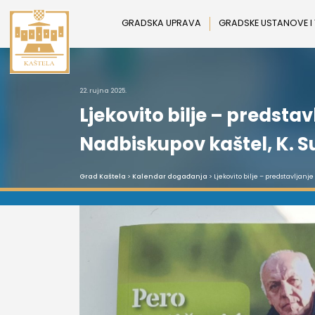
Preskoči
na
GRADSKA UPRAVA
GRADSKE USTANOVE I
sadržaj
22. rujna 2025.
Ljekovito bilje – predsta
Nadbiskupov kaštel, K. 
Grad Kaštela
>
Kalendar događanja
> Ljekovito bilje – predstavljan