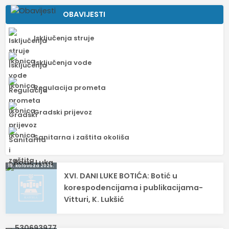
OBAVIJESTI
Isključenja struje
Isključenja vode
Regulacija prometa
Gradski prijevoz
Sanitarna i zaštita okoliša
Navigacija
19. kolovoza 2025.
XVI. DANI LUKE BOTIĆA: Botić u
objava
korespodencijama i publikacijama-
Vitturi, K. Lukšić