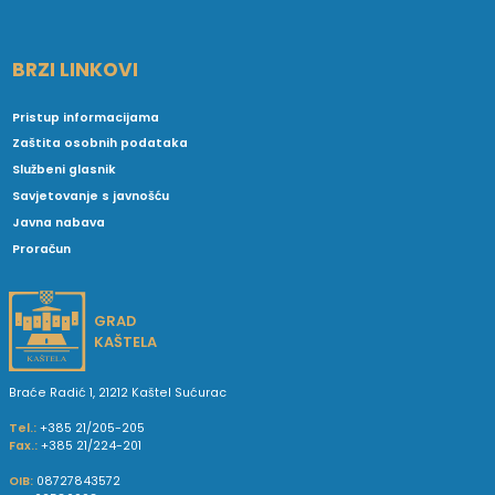
BRZI LINKOVI
Pristup informacijama
Zaštita osobnih podataka
Službeni glasnik
Savjetovanje s javnošću
Javna nabava
Proračun
GRAD
KAŠTELA
Braće Radić 1, 21212 Kaštel Sućurac
Tel.:
+385 21/205-205
Fax.:
+385 21/224-201
OIB:
08727843572