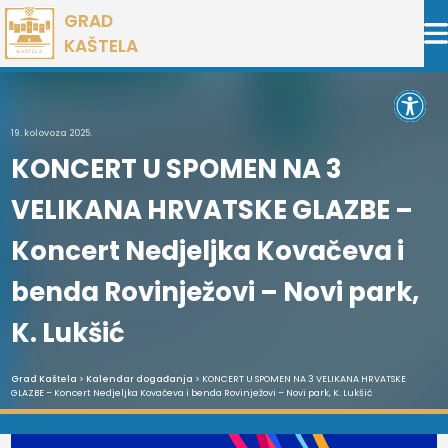
Preskoči
GRAD
na
KAŠTELA
sadržaj
Open 
19. kolovoza 2025.
KONCERT U SPOMEN NA 3
VELIKANA HRVATSKE GLAZBE –
Koncert Nedjeljka Kovačeva i
benda Rovinježovi – Novi park,
K. Lukšić
Grad Kaštela
>
Kalendar događanja
> KONCERT U SPOMEN NA 3 VELIKANA HRVATSKE
GLAZBE – Koncert Nedjeljka Kovačeva i benda Rovinježovi – Novi park, K. Lukšić