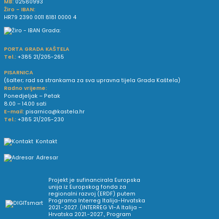
MB:
02580993
Žiro - IBAN:
HR79 2390 0011 8181 0000 4
PORTA GRADA KAŠTELA
Tel.:
+385 21/205-265
PISARNICA
(šalter; rad sa strankama za sva upravna tijela Grada Kaštela)
Radno vrijeme:
Ponedjeljak – Petak
8.00 – 14.00 sati
E-mail:
pisarnica@kastela.hr
Tel.:
+385 21/205-230
Kontakt
Adresar
Projekt je sufinancirala Europska
unija iz Europskog fonda za
regionalni razvoj (ERDF) putem
Programa Interreg Italija-Hrvatska
2021.-2027. (INTERREG VI-A Italija –
Hrvatska 2021.-2027., Program