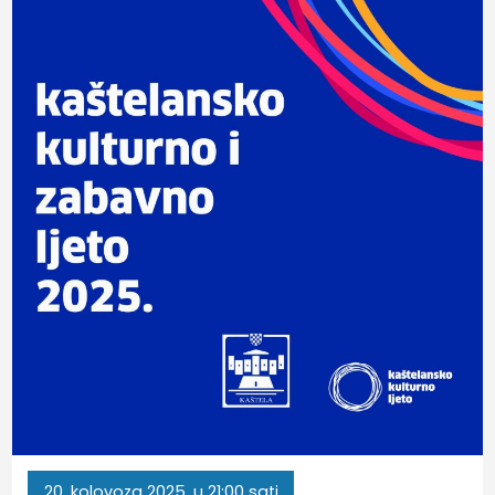
20.
kolovoza
2025.
u 21:00 sati