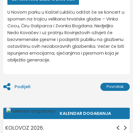
U Novom parku u Kaštel Lukšiću održat će se koncert u
spomen na trojicu velikana hrvatske glazbe – Vinka
Cocu, Ćiru Gašparca i Zvonka Bogdana. Nedjeljko
Nedo Kovačev i uz pratnju Rovinježovih oživjeti će
bezvremenske pjesme i podsjetiti publiku na glazbenu
ostavštinu ovih nezaboravnih glazbenika. Večer će biti
ispunjena emocijama, sjećanjima i pjesmom koja je
obilježila generacije.
Podijeli
Povratak
KALENDAR DOGAĐANJA
<
>
KOLOVOZ 2026.