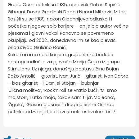
Grupu Osmi putnik su 1985. osnovali Zlatan Stipišić
Gibonni, Davor Gradinski Dado i Nenad Mitrović Mitar.
Razišli su se 1989. nakon Gibonnijeva odlaska i i
početka njegove solo karijere – on je bio autor većine
pjesama i glavni vokal. Ponovno se povremeno
okupljaju od 2002., donedavno im se kao pjevač
pridruživao Giuliano Đanić.
Kako i on ima solo karijeru, grupa se za buduće
nastupe odlučila za pjevača Marija Čuljka iz grupe
Stimulans. Uz njega, današnju postavu čine Bojan
Božo Antolić – gitarist, Ivan Jurić – gitarist, Ivan Dabro
– bas gitarist – i Danijel Stojan – bubnjar.
‘Ulična molitva’, ‘Rock’n’roll se vratio kući’, ‘Mi smo
majstori’, ‘Lutko moja, takav sam ti ja’, ‘Zajedno’,
‘Žigolo’, ‘Glasno glasnije’ i druge pjesme Osmog
putnika odzvanjat će Lovestock festivalom br. 7