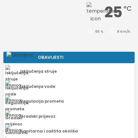
25
°C
55 %
8 Km/h
OBAVIJESTI
Isključenja struje
Isključenja vode
Regulacija prometa
Gradski prijevoz
Sanitarna i zaštita okoliša