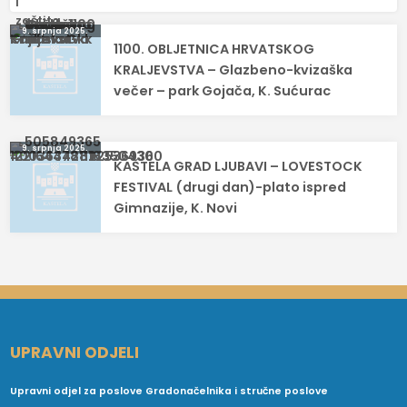
Navigacija
9. srpnja 2025.
1100. OBLJETNICA HRVATSKOG
objava
KRALJEVSTVA – Glazbeno-kvizaška
večer – park Gojača, K. Sućurac
9. srpnja 2025.
KAŠTELA GRAD LJUBAVI – LOVESTOCK
FESTIVAL (drugi dan)-plato ispred
Gimnazije, K. Novi
UPRAVNI ODJELI
Upravni odjel za poslove Gradonačelnika i stručne poslove