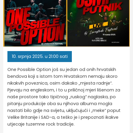
10.
srpnja
2025.
u 21:00 sati
One Possible Option još su jedan od onih hrvatskih
bendova koji s istom tom Hrvatskom nemaju skoro
nikakvih poveznica, osim dakako „mjesta radnje“.
Pjevaju na engleskom, i to u priličnoj mjeri lišenom za
naše prostore tako tipičnog „ruskog“ naglaska, po
pitanju produkcije oba su njihova albuma mogla
nastati bilo gdje na svijetu, uključujući i „meke“ poput
Velike Britanije i SAD-a, a teško je i prepoznati ikakve
utjecaje tuzemne rock tradicije.