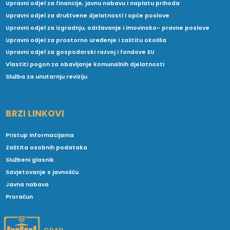
Upravni odjel za financije, javnu nabavu i naplatu prihoda
Upravni odjel za društvene djelatnosti i opće poslove
Upravni odjel za izgradnju, održavanje i imovinsko- pravne poslove
Upravni odjel za prostorno uređenje i zaštitu okoliša
Upravni odjel za gospodarski razvoj i fondove EU
Vlastiti pogon za obavljanje komunalnih djelatnosti
Služba za unutarnju reviziju
BRZI LINKOVI
Pristup informacijama
Zaštita osobnih podataka
Službeni glasnik
Savjetovanje s javnošću
Javna nabava
Proračun