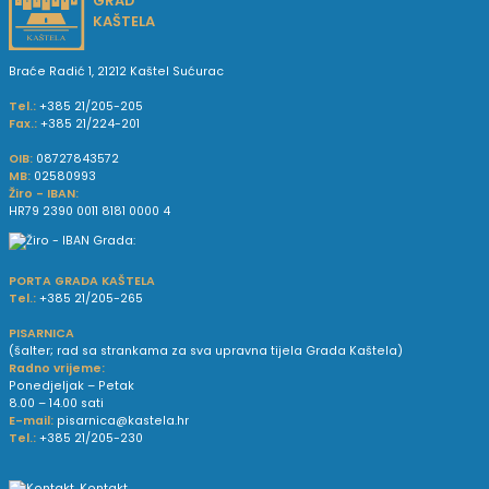
GRAD
KAŠTELA
Braće Radić 1, 21212 Kaštel Sućurac
Tel.:
+385 21/205-205
Fax.:
+385 21/224-201
OIB:
08727843572
MB:
02580993
Žiro - IBAN:
HR79 2390 0011 8181 0000 4
PORTA GRADA KAŠTELA
Tel.:
+385 21/205-265
PISARNICA
(šalter; rad sa strankama za sva upravna tijela Grada Kaštela)
Radno vrijeme:
Ponedjeljak – Petak
8.00 – 14.00 sati
E-mail:
pisarnica@kastela.hr
Tel.:
+385 21/205-230
Kontakt