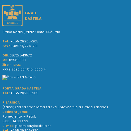
GRAD
KAŠTELA
Braće Radić 1, 21212 Kaštel Sućurac
Tel.:
+385 21/205-205
Fax.:
+385 21/224-201
OIB:
08727843572
MB:
02580993
Žiro - IBAN:
HR79 2390 0011 8181 0000 4
PORTA GRADA KAŠTELA
Tel.:
+385 21/205-265
PISARNICA
(šalter; rad sa strankama za sva upravna tijela Grada Kaštela)
Radno vrijeme:
Ponedjeljak – Petak
8.00 – 14.00 sati
E-mail:
pisarnica@kastela.hr
Tel.:
+385 21/205-230