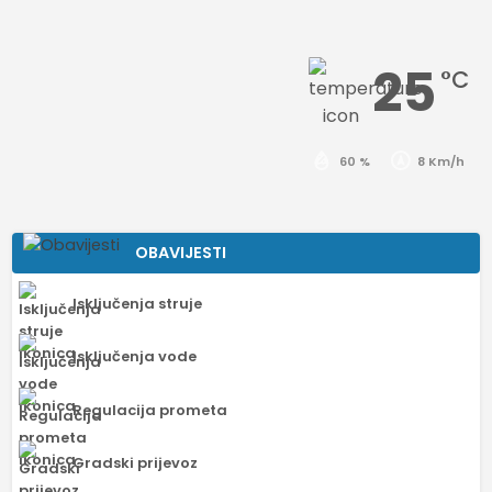
25
°C
60 %
8 Km/h
OBAVIJESTI
Isključenja struje
Isključenja vode
Regulacija prometa
Gradski prijevoz