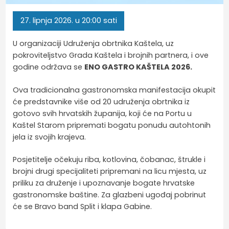
27.
lipnja
2026.
u 20:00 sati
U organizaciji Udruženja obrtnika Kaštela, uz
pokroviteljstvo Grada Kaštela i brojnih partnera, i ove
godine održava se
ENO GASTRO KAŠTELA 2026.
Ova tradicionalna gastronomska manifestacija okupit
će predstavnike više od 20 udruženja obrtnika iz
gotovo svih hrvatskih županija, koji će na Portu u
Kaštel Starom pripremati bogatu ponudu autohtonih
jela iz svojih krajeva.
Posjetitelje očekuju riba, kotlovina, čobanac, štrukle i
brojni drugi specijaliteti pripremani na licu mjesta, uz
priliku za druženje i upoznavanje bogate hrvatske
gastronomske baštine. Za glazbeni ugođaj pobrinut
će se Bravo band Split i klapa Gabine.