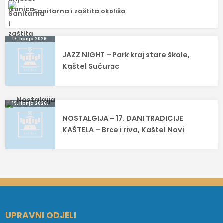
Sanitarna i zaštita okoliša
Navigacija
17. lipnja 2026.
JAZZ NIGHT – Park kraj stare škole,
objava
Kaštel Sućurac
19. lipnja 2026.
NOSTALGIJA – 17. DANI TRADICIJE
KAŠTELA – Brce i riva, Kaštel Novi
UPRAVNI ODJELI