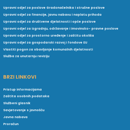
Upravni odjel za poslove Gradonačelnika i stručne poslove
Upravni odjel za financije, javnu nabavu i naplatu prihoda
Upravni odjel za društvene djelatnosti i opće poslove
Upravni odjel za izgradnju, održavanje i imovinsko- pravne poslove
Upravni odjel za prostorno uređenje i zaštitu okoliša
Upravni odjel za gospodarski razvoj i fondove EU
Vlastiti pogon za obavljanje komunalnih djelatnosti
Služba za unutarnju reviziju
BRZI LINKOVI
Pristup informacijama
Zaštita osobnih podataka
Službeni glasnik
Savjetovanje s javnošću
Javna nabava
Proračun