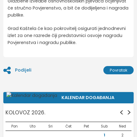
Glazbene izvedbe osnovnoškolskih pjevača ocjenjivat
će stručno Povjerenstvo, a bit će dodijeljena i nagrada
publike.
Grad Kaštela će kao pokrovitelj osigurati jednodnevni
izlet za one razrede čiji predstavnici osvoje nagradu
Povjerenstva i nagradu publike.
Podijeli
Povratak
KALENDAR DOGAĐANJA
<
>
KOLOVOZ 2026.
Pon
Uto
Sri
Čet
Pet
Sub
Ned
1
2