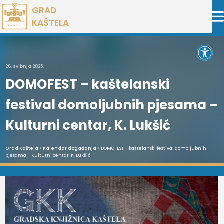
Preskoči
GRAD
na
KAŠTELA
sadržaj
Open 
26. svibnja 2025.
DOMOFEST – kaštelanski
festival domoljubnih pjesama –
Kulturni centar, K. Lukšić
Grad Kaštela
>
Kalendar događanja
> DOMOFEST – kaštelanski festival domoljubnih
pjesama – Kulturni centar, K. Lukšić