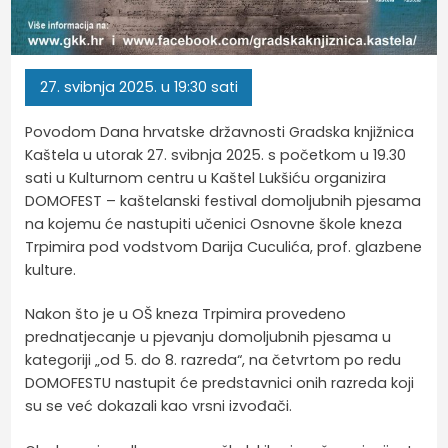
27.
svibnja
2025.
u 19:30 sati
Povodom Dana hrvatske državnosti Gradska knjižnica
Kaštela u utorak 27. svibnja 2025. s početkom u 19.30
sati u Kulturnom centru u Kaštel Lukšiću organizira
DOMOFEST – kaštelanski festival domoljubnih pjesama
na kojemu će nastupiti učenici Osnovne škole kneza
Trpimira pod vodstvom Darija Cuculića, prof. glazbene
kulture.
Nakon što je u OŠ kneza Trpimira provedeno
prednatjecanje u pjevanju domoljubnih pjesama u
kategoriji „od 5. do 8. razreda“, na četvrtom po redu
DOMOFESTU nastupit će predstavnici onih razreda koji
su se već dokazali kao vrsni izvođači.