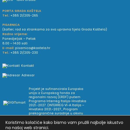
PORTA GRADA KAŠTELA
Tel.:
+385 21/205-265
PISARNICA
(šalter; rad sa strankama za sva upravna tijela Grada Kaštela)
Radno vrijeme:
Ponedjeljak – Petak
8.00 – 14.00 sati
E-mail:
pisarnica@kastela.hr
Tel.:
+385 21/205-230
Kontakt
Adresar
Projekt je sufinancirala Europska
unija iz Europskog fonda za
regionalni razvoj (ERDF) putem
Programa Interreg Italija-Hrvatska
2021.-2027. (INTERREG VI-A Italija –
Hrvatska 2021.-2027., Program
prekogranične suradnje u okviru
Europske teritorijalne suradnje).
Koristimo kolačiće kako bismo vam pružili najbolje iskustvo
na našoj web stranici.