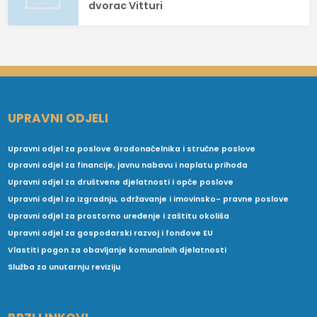
dvorac Vitturi
UPRAVNI ODJELI
Upravni odjel za poslove Gradonačelnika i stručne poslove
Upravni odjel za financije, javnu nabavu i naplatu prihoda
Upravni odjel za društvene djelatnosti i opće poslove
Upravni odjel za izgradnju, održavanje i imovinsko- pravne poslove
Upravni odjel za prostorno uređenje i zaštitu okoliša
Upravni odjel za gospodarski razvoj i fondove EU
Vlastiti pogon za obavljanje komunalnih djelatnosti
Služba za unutarnju reviziju