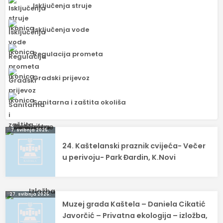
Isključenja struje
Isključenja vode
Regulacija prometa
Gradski prijevoz
Sanitarna i zaštita okoliša
Navigacija
7. svibnja 2025.
24. Kaštelanski praznik cvijeća- Večer
objava
u perivoju- Park Đardin, K.Novi
27. svibnja 2025.
Muzej grada Kaštela – Daniela Cikatić
Javorčić – Privatna ekologija – izložba,