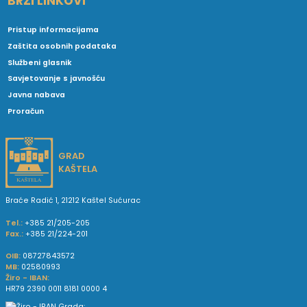
BRZI LINKOVI
Pristup informacijama
Zaštita osobnih podataka
Službeni glasnik
Savjetovanje s javnošću
Javna nabava
Proračun
GRAD
KAŠTELA
Braće Radić 1, 21212 Kaštel Sućurac
Tel.:
+385 21/205-205
Fax.:
+385 21/224-201
OIB:
08727843572
MB:
02580993
Žiro - IBAN:
HR79 2390 0011 8181 0000 4