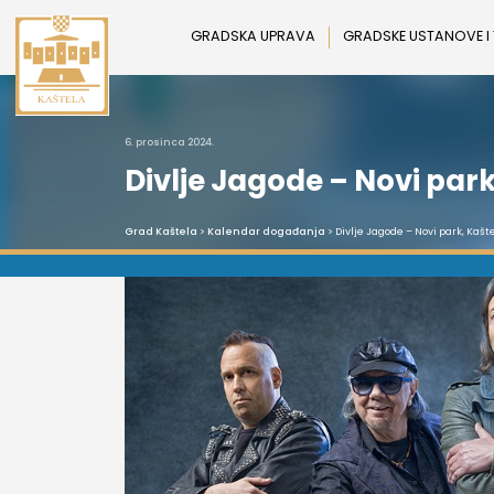
Preskoči
na
GRADSKA UPRAVA
GRADSKE USTANOVE I
sadržaj
6. prosinca 2024.
Divlje Jagode – Novi park
Grad Kaštela
>
Kalendar događanja
> Divlje Jagode – Novi park, Kašte