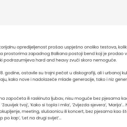
eritorijalnu opredijeljenost prošao uspješno onoliko testova, kolik
 na prostorima zapadnog Balkana postoji bend koji je prodao v
lski podrazumijeva hard and heavy zvuči skoro nemoguće.
. godine, ostavile su trajni pečat u diskografiji, ali i urbanoj kul
raju, kako nove i nadolazeće mlade generacije, tako i niz gener
edna započeta ili raskinuta ljubav, nisu moguće bez pjesama ka
 ‘Zauvijek tvoj’, ‘Kako si topla i mila’, ‘Zvijezda sjevera’, ‘Marija’…
k okupljenje, meeting, slušaonicu ili koncert, bez pjesama kao š
Kap po kap’, ‘Let na drugi svijet’…