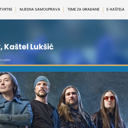
 TVRTKE
MJESNA SAMOUPRAVA
TEME ZA GRAĐANE
E-KAŠTELA
, Kaštel Lukšić
l Lukšić