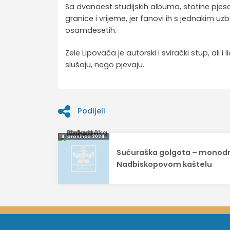
Sa dvanaest studijskih albuma, stotine pjes
granice i vrijeme, jer fanovi ih s jednakim 
osamdesetih.
Zele Lipovača je autorski i svirački stup, ali 
slušaju, nego pjevaju.
Podijeli
Navigacija
4. prosinca 2024.
Sućuraška golgota – monod
objava
Nadbiskopovom kaštelu