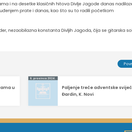
ama i na desetke klasičnih hitova Divlje Jagode danas nadilaze
uzbuđenjem prate i danas, kao što su to radili početkom
i lider, nezaobilazna konstanta Divljih Jagoda, čija se gitarska s
Pov
6. prosinca 2024.
rama u
Paljenje treće adventske svije
Đardin, K. Novi