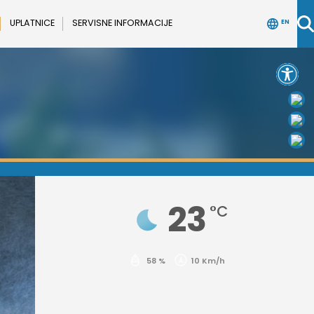
UPLATNICE
SERVISNE INFORMACIJE
EN
Open 
23
°C
58 %
10 Km/h