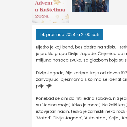
14.
prosinca
2024.
u 21:00 sati
Rijetko je koji bend, bez obzira na stilsku i t
je prošla grupa Divlje Jagode. Činjenica da
milijuna nosača zvuka, sa glazbom koja sti
Divlje Jagode, čija karijera traje od davne 1978
zahvaljujući pjesmama s kojima se identifici
prije njih.
Ponekad se čini da niti jedna zabava, niti j
su ‘Jedina moja’, ‘Krivo je more’, ‘Ne želiš kraj’,
istovjetan način, teško je zamisliti neko roc
‘Motori’, ‘Divlje Jagode’, ‘Auto stop’, ‘Šejla’, ‘