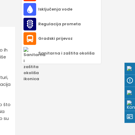
Isključenja vode
Regulacija prometa
Gradski prijevoz
o ih
Sanitarna i zaštita okoliša
iše
turi,
acija
o što
 Na
to su