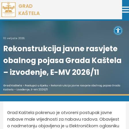
Preskoči
GRAD
na
KAŠTELA
sadržaj
Open 
10. veljače 2026.
Rekonstrukcija javne rasvjete
obalnog pojasa Grada Kaštela
– izvođenje, E-MV 2026/11
Grad Kaštela
>
Postupci u tijeku
> Rekonstrukcija javne rasvjete obalnog pojasa Grada
Kaštela – izvođenje, E-MV 2026/11
Grad Kaštela pokrenuo je otvoreni postupak javne
nabave male vrijednosti za nabavu radova. Obavijest
o nadmetanju objavljena je u Elektroničkom oglasniku