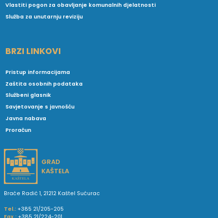
Vlastiti pogon za obavljanje komunalnih djelatnosti
Služba za unutarnju reviziju
BRZI LINKOVI
Pristup informacijama
Zaštita osobnih podataka
Službeni glasnik
Savjetovanje s javnošću
Javna nabava
Proračun
GRAD
KAŠTELA
Braće Radić 1, 21212 Kaštel Sućurac
Tel.:
+385 21/205-205
Fax.:
+385 21/224-201