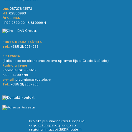
OIB:
08727843572
MB:
02580993
Žiro - IBAN:
HR79 2390 0011 8181 0000 4
PORTA GRADA KAŠTELA
Tel.:
+385 21/205-265
PISARNICA
(šalter; rad sa strankama za sva upravna tijela Grada Kaštela)
Radno vrijeme:
Ponedjeljak – Petak
8.00 – 14.00 sati
E-mail:
pisarnica@kastela.hr
Tel.:
+385 21/205-230
Kontakt
Adresar
Projekt je sufinancirala Europska
unija iz Europskog fonda za
regionalni razvoj (ERDF) putem