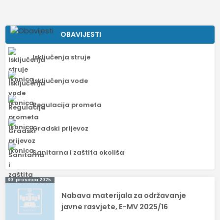
OBAVIJESTI
Isključenja struje
Isključenja vode
Regulacija prometa
Gradski prijevoz
Sanitarna i zaštita okoliša
Navigacija
30. prosinca 2025.
Nabava materijala za održavanje
objava
javne rasvjete, E-MV 2025/16