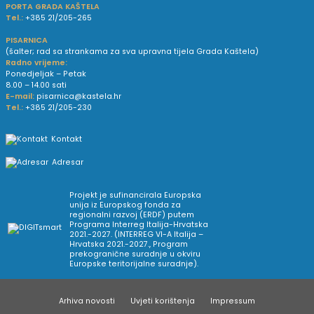
PORTA GRADA KAŠTELA
Tel.:
+385 21/205-265
PISARNICA
(šalter; rad sa strankama za sva upravna tijela Grada Kaštela)
Radno vrijeme:
Ponedjeljak – Petak
8.00 – 14.00 sati
E-mail:
pisarnica@kastela.hr
Tel.:
+385 21/205-230
Kontakt
Adresar
Projekt je sufinancirala Europska
unija iz Europskog fonda za
regionalni razvoj (ERDF) putem
Programa Interreg Italija-Hrvatska
2021.-2027. (INTERREG VI-A Italija –
Hrvatska 2021.-2027., Program
prekogranične suradnje u okviru
Europske teritorijalne suradnje).
Arhiva novosti
Uvjeti korištenja
Impressum