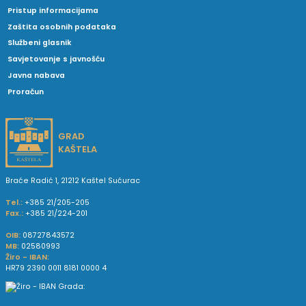
Pristup informacijama
Zaštita osobnih podataka
Službeni glasnik
Savjetovanje s javnošću
Javna nabava
Proračun
GRAD
KAŠTELA
Braće Radić 1, 21212 Kaštel Sućurac
Tel.:
+385 21/205-205
Fax.:
+385 21/224-201
OIB:
08727843572
MB:
02580993
Žiro - IBAN:
HR79 2390 0011 8181 0000 4