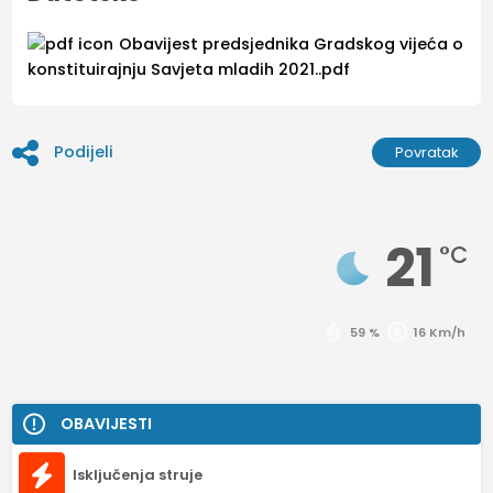
Obavijest predsjednika Gradskog vijeća o
konstituirajnju Savjeta mladih 2021..pdf
Podijeli
Povratak
21
°C
59 %
16 Km/h
OBAVIJESTI
Isključenja struje