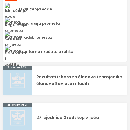
Isključenja vode
Regulacija prometa
Gradski prijevoz
Sanitarna i zaštita okoliša
Navigacija
2. ožujka 2021.
Rezultati izbora za članove i zamjenike
objava
članova Savjeta mladih
31. ožujka 2021.
27. sjednica Gradskog vijeća