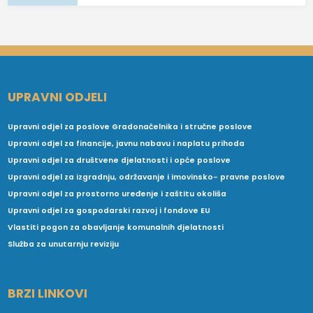
UPRAVNI ODJELI
Upravni odjel za poslove Gradonačelnika i stručne poslove
Upravni odjel za financije, javnu nabavu i naplatu prihoda
Upravni odjel za društvene djelatnosti i opće poslove
Upravni odjel za izgradnju, održavanje i imovinsko- pravne poslove
Upravni odjel za prostorno uređenje i zaštitu okoliša
Upravni odjel za gospodarski razvoj i fondove EU
Vlastiti pogon za obavljanje komunalnih djelatnosti
Služba za unutarnju reviziju
BRZI LINKOVI