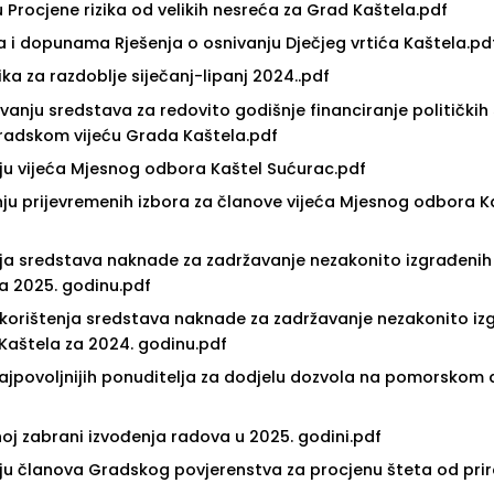
 Procjene rizika od velikih nesreća za Grad Kaštela.pdf
a i dopunama Rješenja o osnivanju Dječjeg vrtića Kaštela.pd
ka za razdoblje siječanj-lipanj 2024..pdf
vanju sredstava za redovito godišnje financiranje političkih
 Gradskom vijeću Grada Kaštela.pdf
nju vijeća Mjesnog odbora Kaštel Sućurac.pdf
anju prijevremenih izbora za članove vijeća Mjesnog odbora K
nja sredstava naknade za zadržavanje nezakonito izgrađenih
a 2025. godinu.pdf
 korištenja sredstava naknade za zadržavanje nezakonito iz
Kaštela za 2024. godinu.pdf
najpovoljnijih ponuditelja za dodjelu dozvola na pomorskom
noj zabrani izvođenja radova u 2025. godini.pdf
nju članova Gradskog povjerenstva za procjenu šteta od pri