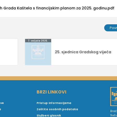
h Grada Kaštela s financijskim planom za 2025. godinu.pdf
Pov
7. veljače 2025.
25. sjednica Gradskog vijeća
BRZI LINKOVI
ove
Pristup informacijama
a
Zaštita osobnih podataka
Brać
Suć
Službeni glasnik