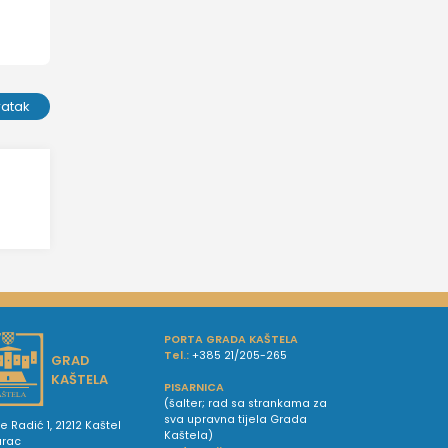
ratak
PORTA GRADA KAŠTELA
Tel.:
+385 21/205-265
GRAD
KAŠTELA
PISARNICA
(šalter; rad sa strankama za
sva upravna tijela Grada
e Radić 1, 21212 Kaštel
Kaštela)
urac