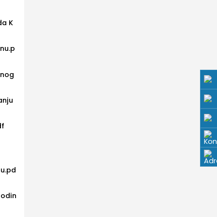
da K
inu.p
lnog
anju
df
nu.pd
godin