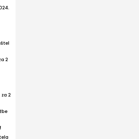
024.
štel
za 2
 za 2
užbe
f
tela