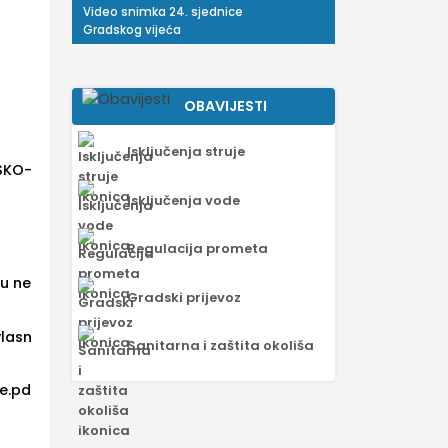
Video snimka 24. sjednice
Gradskog vijeća
OBAVIJESTI
Isključenja struje
TSKO-
Isključenja vode
Regulacija prometa
 u ne
Gradski prijevoz
vlasn
Sanitarna i zaštita okoliša
ne.pd