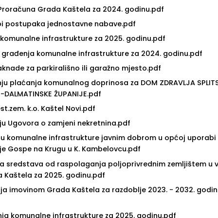
a Proračuna Grada Kaštela za 2024. godinu.pdf
edbi postupaka jednostavne nabave.pdf
 komunalne infrastrukture za 2025. godinu.pdf
ma građenja komunalne infrastrukture za 2024. godinu.pdf
aknade za parkirališno ili garažno mjesto.pdf
đanju plaćanja komunalnog doprinosa za DOM ZDRAVLJA SPLI
O-DALMATINSKE ŽUPANIJE.pdf
est.zem. k.o. Kaštel Novi.pdf
anju Ugovora o zamjeni nekretnina.pdf
nju komunalne infrastrukture javnim dobrom u općoj uporabi
je Gospe na Krugu u K. Kambelovcu.pdf
ja sredstava od raspolaganja poljoprivrednim zemljištem u 
a Kaštela za 2025. godinu.pdf
janja imovinom Grada Kaštela za razdoblje 2023. - 2032. godi
nja komunalne infrastrukture za 2025. godinu.pdf