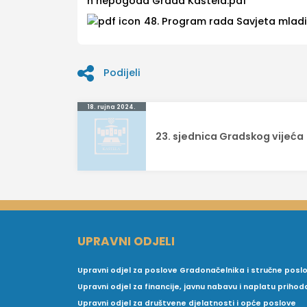
h nepogoda Grada Kaštela.pdf
48. Program rada Savjeta mladi
Podijeli
Navigacija
18. rujna 2024.
objava
23. sjednica Gradskog vijeća
UPRAVNI ODJELI
Upravni odjel za poslove Gradonačelnika i stručne posl
Upravni odjel za financije, javnu nabavu i naplatu prihod
Upravni odjel za društvene djelatnosti i opće poslove