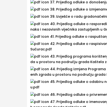
37. Prijedlog odluke o donošenju
38. Prijedlog odluke o izmjenam
39. Izvješće o radu gradonačelni
40. Prijedlog odluke o raspoređi
naka i nezavisnih vijećnika zastupljenih u
41. Prijedlog odluke o raspušta
42. Prijedlog odluke o raspisiv
Sućurac.pdf
43. Prijedlog programa korište
da u prostoru na području grada Kaštela z
44. Prijedlog izmjena Programa
enih zgrada u prostoru na području grada 
45. Prijedlog odluke o odabiru 
u.pdf
46. Prijedlog odluke o privreme
47. Prijedlog odluke o imenova