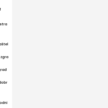
f
 stra
aštel
 zgra
građ
 dobr
rodni