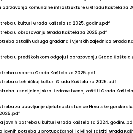
ama održavanja komunalne infrastrukture u Gradu Kaštela za 2
otreba u kulturi Grada Kaštela za 2025. godinu.pdf
otreba u obrazovanju Grada Kaštela za 2025..pdf
otreba ostalih udruga građana i vjerskih zajednica Grada Ka
potreba u predškolskom odgoju i obrazovanju Grada Kaštela 
otreba u sportu Grada Kaštela za 2025..pdf
otreba u tehničkoj kulturi Grada Kaštela za 2025..pdf
treba u socijalnoj skrbi i zdravstvenoj zaštiti Grada Kaštela
otreba za obavljanje djelatnosti stanice Hrvatske gorske sl
2025..pdf
ma javnih potreba u kulturi Grada Kaštela za 2024. godinu.pd
ma javnih potreba u protupožarnoj i civilnoj zaštiti Grada Kaš