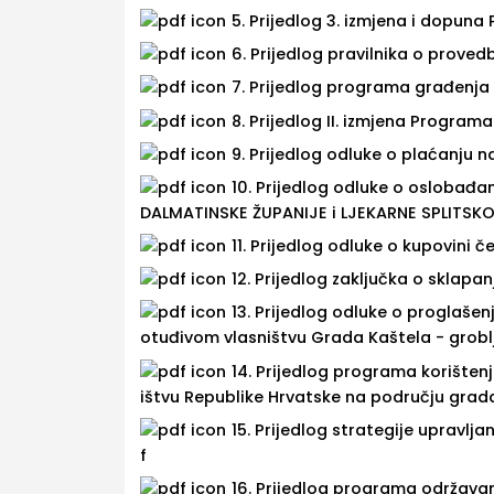
5. Prijedlog 3. izmjena i dopun
6. Prijedlog pravilnika o prov
7. Prijedlog programa građenja
8. Prijedlog II. izmjena Progra
9. Prijedlog odluke o plaćanju n
10. Prijedlog odluke o osloba
DALMATINSKE ŽUPANIJE i LJEKARNE SPLITSK
11. Prijedlog odluke o kupovini č
12. Prijedlog zaključka o sklap
13. Prijedlog odluke o proglaše
otuđivom vlasništvu Grada Kaštela - grobl
14. Prijedlog programa korišten
ištvu Republike Hrvatske na području grad
15. Prijedlog strategije upravl
f
16. Prijedlog programa održava