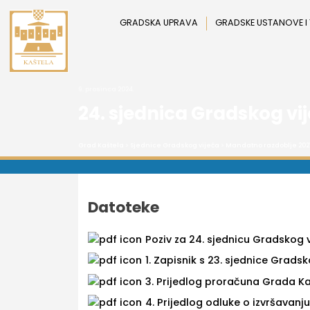
Preskoči
na
GRADSKA UPRAVA
GRADSKE USTANOVE I
sadržaj
9. prosinca 2024.
24. sjednica Gradskog vi
Grad Kaštela
>
Sjednice Gradskog vijeća
>
Mandatno razdoblje 202
Datoteke
Poziv za 24. sjednicu Gradskog 
1. Zapisnik s 23. sjednice Grads
3. Prijedlog proračuna Grada Kaš
4. Prijedlog odluke o izvršavan