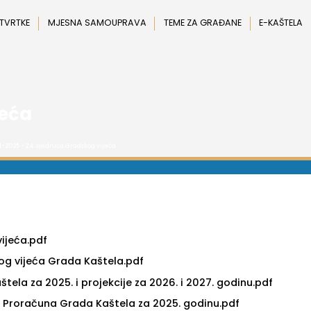
 TVRTKE
MJESNA SAMOUPRAVA
TEME ZA GRAĐANE
E-KAŠTELA
jeća
1-2025
> 24. sjednica Gradskog vijeća
vijeća.pdf
kog vijeća Grada Kaštela.pdf
tela za 2025. i projekcije za 2026. i 2027. godinu.pdf
ju Proračuna Grada Kaštela za 2025. godinu.pdf