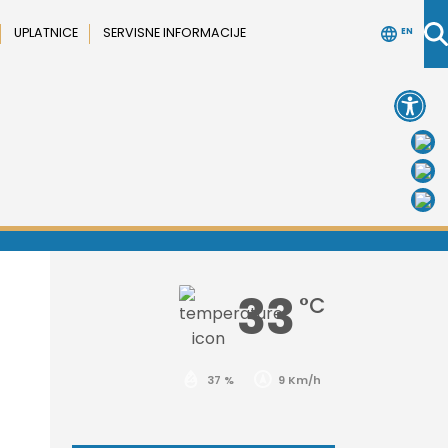
UPLATNICE
SERVISNE INFORMACIJE
EN
Open 
33
°C
37 %
9 Km/h