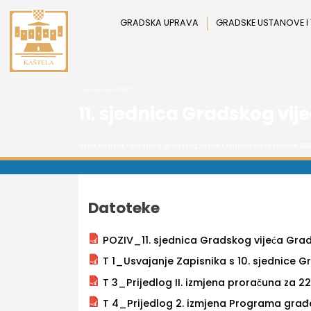
Preskoči
na
GRADSKA UPRAVA
GRADSKE USTANOVE I
sadržaj
7. prosinca 2022.
11. sjednica Gradskog vij
Grad Kaštela
>
Sjednice Gradskog vijeća
>
Mandatno razdoblje 202
Datoteke
POZIV_11. sjednica Gradskog vijeća Gra
T 1_Usvajanje Zapisnika s 10. sjednice Gr
T 3_Prijedlog II. izmjena proračuna za 2
T 4_Prijedlog 2. izmjena Programa građ