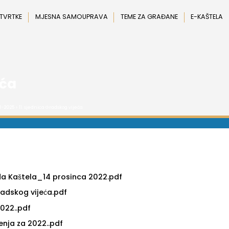
 TVRTKE
MJESNA SAMOUPRAVA
TEME ZA GRAĐANE
E-KAŠTELA
eća
1-2025
> 11. sjednica Gradskog vijeća
da Kaštela_14 prosinca 2022.pdf
adskog vijeća.pdf
2022..pdf
enja za 2022..pdf