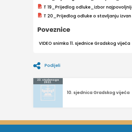
T 19_Prijedlog odluke_izbor najpovoljn
T 20_Prijedlog odluke o stavljanju izva
Poveznice
VIDEO snimka 11. sjednice Gradskog vijeća
Podijeli
Navigacija
23. studenoga
2022.
objava
10. sjednica Gradskog vijeća