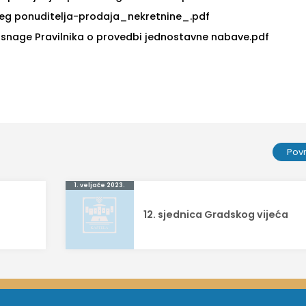
ijeg ponuditelja-prodaja_nekretnine_.pdf
n snage Pravilnika o provedbi jednostavne nabave.pdf
Pov
1. veljače 2023.
12. sjednica Gradskog vijeća