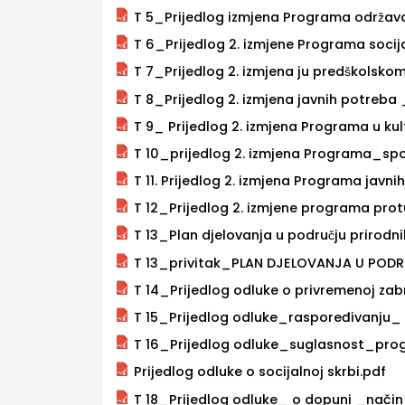
T 5_Prijedlog izmjena Programa održava
T 6_Prijedlog 2. izmjene Programa socija
T 7_Prijedlog 2. izmjena ju predškolsko
T 8_Prijedlog 2. izmjena javnih potreb
T 9_ Prijedlog 2. izmjena Programa u kul
T 10_prijedlog 2. izmjena Programa_spo
T 11. Prijedlog 2. izmjena Programa javn
T 12_Prijedlog 2. izmjene programa protu
T 13_Plan djelovanja u području prirod
T 13_privitak_PLAN DJELOVANJA U POD
T 14_Prijedlog odluke o privremenoj zab
T 15_Prijedlog odluke_raspoređivanju_ 
T 16_Prijedlog odluke_suglasnost_prog
Prijedlog odluke o socijalnoj skrbi.pdf
T 18_Prijedlog odluke_ o dopuni _nači