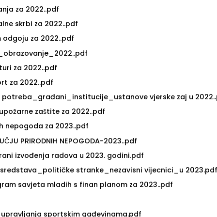
nja za 2022..pdf
lne skrbi za 2022..pdf
m odgoju za 2022..pdf
a _obrazovanje_2022..pdf
turi za 2022..pdf
rt za 2022..pdf
ih potreba_građani_institucije_ustanove vjerske zaj u 2022.
požarne zaštite za 2022..pdf
nih nepogoda za 2023..pdf
RUČJU PRIRODNIH NEPOGODA-2023..pdf
rani izvođenja radova u 2023. godini.pdf
sredstava_političke stranke_nezavisni vijecnici_u 2023.pd
ram savjeta mladih s finan planom za 2023..pdf
n upravljanja sportskim gađevinama.pdf