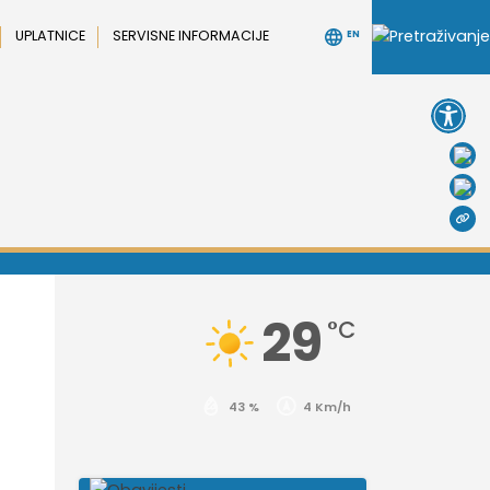
UPLATNICE
SERVISNE INFORMACIJE
EN
Open 
29
°C
43 %
4 Km/h