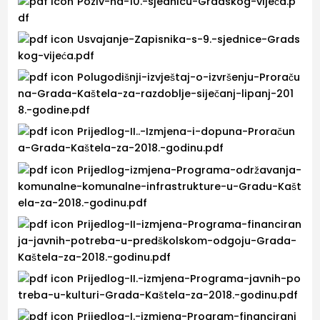
Poziv-na-10.-sjednicu-Gradskog-vijeća.p
df
Usvajanje-Zapisnika-s-9.-sjednice-Grads
kog-vijeća.pdf
Polugodišnji-izvještaj-o-izvršenju-Proraču
na-Grada-Kaštela-za-razdoblje-siječanj-lipanj-201
8.-godine.pdf
Prijedlog-II..-Izmjena-i-dopuna-Proračun
a-Grada-Kaštela-za-2018.-godinu.pdf
Prijedlog-izmjena-Programa-održavanja-
komunalne-komunalne-infrastrukture-u-Gradu-Kašt
ela-za-2018.-godinu.pdf
Prijedlog-II-izmjena-Programa-financiran
ja-javnih-potreba-u-predškolskom-odgoju-Grada-
Kaštela-za-2018.-godinu.pdf
Prijedlog-II.-izmjena-Programa-javnih-po
treba-u-kulturi-Grada-Kaštela-za-2018.-godinu.pdf
Prijedlog-I.-izmjena-Program-financiranj