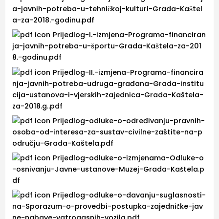
a-javnih-potreba-u-tehničkoj-kulturi-Grada-Kaštel
a-za-2018.-godinu.pdf
Prijedlog-I.-izmjena-Programa-financiran
ja-javnih-potreba-u-športu-Grada-Kaštela-za-201
8.-godinu.pdf
Prijedlog-II.-izmjena-Programa-financira
nja-javnih-potreba-udruga-građana-Grada-institu
cija-ustanova-i-vjerskih-zajednica-Grada-Kaštela-
za-2018.g..pdf
Prijedlog-odluke-o-određivanju-pravnih-
osoba-od-interesa-za-sustav-civilne-zaštite-na-p
odručju-Grada-Kaštela.pdf
Prijedlog-odluke-o-izmjenama-Odluke-o
-osnivanju-Javne-ustanove-Muzej-Grada-Kaštela.p
df
Prijedlog-odluke-o-davanju-suglasnosti-
na-Sporazum-o-provedbi-postupka-zajedničke-jav
ne-nabave-vatrogasnih-vozila.pdf