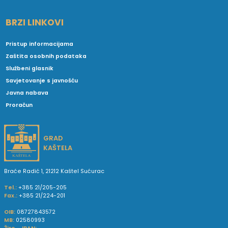
BRZI LINKOVI
Pristup informacijama
Zaštita osobnih podataka
Službeni glasnik
Savjetovanje s javnošću
Javna nabava
Proračun
GRAD
KAŠTELA
Braće Radić 1, 21212 Kaštel Sućurac
Tel.:
+385 21/205-205
Fax.:
+385 21/224-201
OIB:
08727843572
MB:
02580993