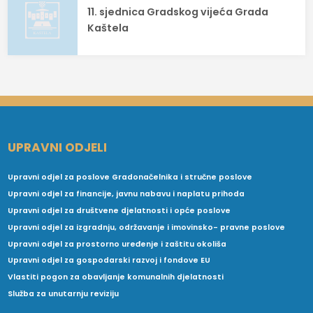
11. sjednica Gradskog vijeća Grada
Kaštela
UPRAVNI ODJELI
Upravni odjel za poslove Gradonačelnika i stručne poslove
Upravni odjel za financije, javnu nabavu i naplatu prihoda
Upravni odjel za društvene djelatnosti i opće poslove
Upravni odjel za izgradnju, održavanje i imovinsko- pravne poslove
Upravni odjel za prostorno uređenje i zaštitu okoliša
Upravni odjel za gospodarski razvoj i fondove EU
Vlastiti pogon za obavljanje komunalnih djelatnosti
Služba za unutarnju reviziju