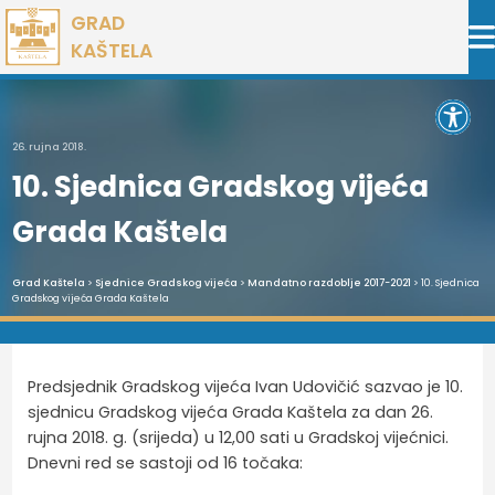
Preskoči
GRAD
na
KAŠTELA
sadržaj
Open 
26. rujna 2018.
10. Sjednica Gradskog vijeća
Grada Kaštela
Grad Kaštela
>
Sjednice Gradskog vijeća
>
Mandatno razdoblje 2017-2021
> 10. Sjednica
Gradskog vijeća Grada Kaštela
Predsjednik Gradskog vijeća Ivan Udovičić sazvao je 10.
sjednicu Gradskog vijeća Grada Kaštela za dan 26.
rujna 2018. g. (srijeda) u 12,00 sati u Gradskoj vijećnici.
Dnevni red se sastoji od 16 točaka: