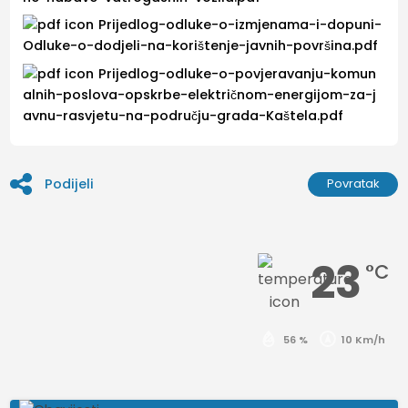
Prijedlog-odluke-o-izmjenama-i-dopuni-
Odluke-o-dodjeli-na-korištenje-javnih-površina.pdf
Prijedlog-odluke-o-povjeravanju-komun
alnih-poslova-opskrbe-električnom-energijom-za-j
avnu-rasvjetu-na-području-grada-Kaštela.pdf
Podijeli
Povratak
23
°C
56 %
10 Km/h