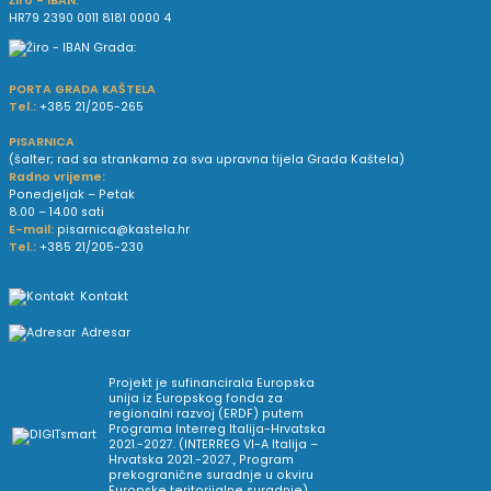
Žiro - IBAN:
HR79 2390 0011 8181 0000 4
PORTA GRADA KAŠTELA
Tel.:
+385 21/205-265
PISARNICA
(šalter; rad sa strankama za sva upravna tijela Grada Kaštela)
Radno vrijeme:
Ponedjeljak – Petak
8.00 – 14.00 sati
E-mail:
pisarnica@kastela.hr
Tel.:
+385 21/205-230
Kontakt
Adresar
Projekt je sufinancirala Europska
unija iz Europskog fonda za
regionalni razvoj (ERDF) putem
Programa Interreg Italija-Hrvatska
2021.-2027. (INTERREG VI-A Italija –
Hrvatska 2021.-2027., Program
prekogranične suradnje u okviru
Europske teritorijalne suradnje).