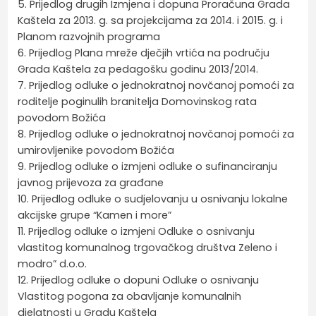
5. Prijedlog drugih Izmjena i dopuna Proračuna Grada
Kaštela za 2013. g. sa projekcijama za 2014. i 2015. g. i
Planom razvojnih programa
6. Prijedlog Plana mreže dječjih vrtića na području
Grada Kaštela za pedagošku godinu 2013/2014.
7. Prijedlog odluke o jednokratnoj novčanoj pomoći za
roditelje poginulih branitelja Domovinskog rata
povodom Božića
8. Prijedlog odluke o jednokratnoj novčanoj pomoći za
umirovljenike povodom Božića
9. Prijedlog odluke o izmjeni odluke o sufinanciranju
javnog prijevoza za građane
10. Prijedlog odluke o sudjelovanju u osnivanju lokalne
akcijske grupe “Kamen i more”
11. Prijedlog odluke o izmjeni Odluke o osnivanju
vlastitog komunalnog trgovačkog društva Zeleno i
modro” d.o.o.
12. Prijedlog odluke o dopuni Odluke o osnivanju
Vlastitog pogona za obavljanje komunalnih
djelatnosti u Gradu Kaštela