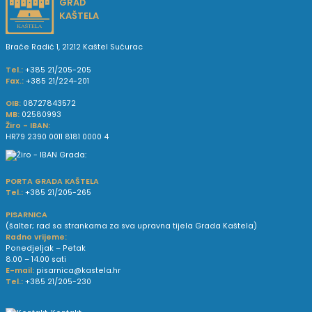
GRAD
KAŠTELA
Braće Radić 1, 21212 Kaštel Sućurac
Tel.:
+385 21/205-205
Fax.:
+385 21/224-201
OIB:
08727843572
MB:
02580993
Žiro - IBAN:
HR79 2390 0011 8181 0000 4
PORTA GRADA KAŠTELA
Tel.:
+385 21/205-265
PISARNICA
(šalter; rad sa strankama za sva upravna tijela Grada Kaštela)
Radno vrijeme:
Ponedjeljak – Petak
8.00 – 14.00 sati
E-mail:
pisarnica@kastela.hr
Tel.:
+385 21/205-230