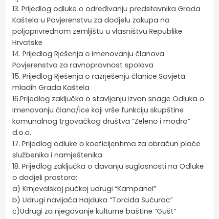
13. Prijedlog odluke o određivanju predstavnika Grada
Kaštela u Povjerenstvu za dodjelu zakupa na
poljoprivrednom zemljištu u vlasništvu Republike
Hrvatske
14. Prijedlog Rješenja o imenovanju članova
Povjerenstva za ravnopravnost spolova
15. Prijedlog Rješenja o razrješenju članice Savjeta
mladih Grada Kaštela
16.Prijedlog zaključka o stavljanju izvan snage Odluka o
imenovanju člana/ice koji vrše funkciju skupštine
komunalnog trgovačkog društva “Zeleno i modro”
d.o.o.
17. Prijedlog odluke o koeficijentima za obračun plaće
službenika i namještenika
18. Prijedlog zaključka o davanju suglasnosti na Odluke
o dodjeli prostora:
a) Krnjevalskoj pučkoj udrugi “Kampanel”
b) Udrugi navijača Hajduka “Torcida Sućurac”
c)Udrugi za njegovanje kulturne baštine “Gušt”