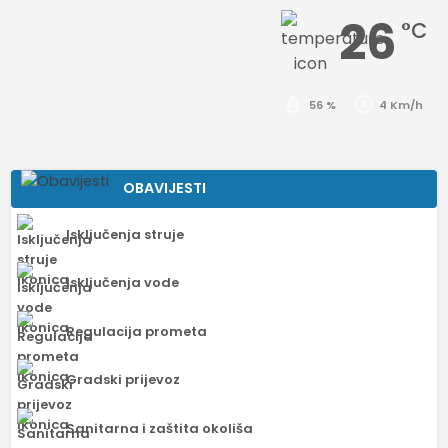
26
°C
56 %
4 Km/h
OBAVIJESTI
Isključenja struje
Isključenja vode
Regulacija prometa
Gradski prijevoz
Sanitarna i zaštita okoliša