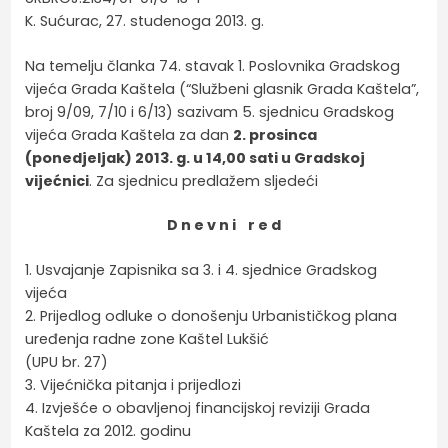
K. Sućurac, 27. studenoga 2013. g.
Na temelju članka 74. stavak 1. Poslovnika Gradskog
vijeća Grada Kaštela (“Službeni glasnik Grada Kaštela”,
broj 9/09, 7/10 i 6/13) sazivam 5. sjednicu Gradskog
vijeća Grada Kaštela za dan
2. prosinca
(ponedjeljak) 2013. g. u 14,00 sati u Gradskoj
vijećnici
. Za sjednicu predlažem sljedeći
D n e v n i r e d
1. Usvajanje Zapisnika sa 3. i 4. sjednice Gradskog
vijeća
2. Prijedlog odluke o donošenju Urbanističkog plana
uređenja radne zone Kaštel Lukšić
(UPU br. 27)
3. Vijećnička pitanja i prijedlozi
4. Izvješće o obavljenoj financijskoj reviziji Grada
Kaštela za 2012. godinu