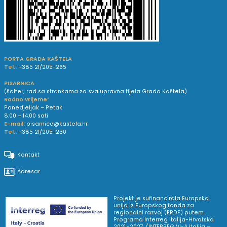
PORTA GRADA KAŠTELA
Tel.:
+385 21/205-265
PISARNICA
(šalter; rad sa strankama za sva upravna tijela Grada Kaštela)
Radno vrijeme:
Ponedjeljak – Petak
8.00 – 14.00 sati
E-mail:
pisarnica@kastela.hr
Tel.:
+385 21/205-230
Kontakt
Adresar
Projekt je sufinancirala Europska
unija iz Europskog fonda za
regionalni razvoj (ERDF) putem
Programa Interreg Italija-Hrvatska
2021.-2027. (INTERREG VI-A Italija –