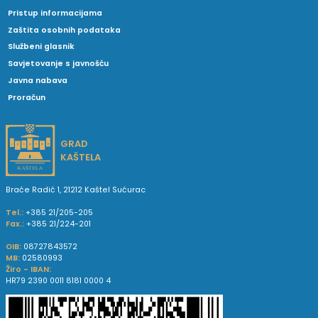
Pristup informacijama
Zaštita osobnih podataka
Službeni glasnik
Savjetovanje s javnošću
Javna nabava
Proračun
GRAD
KAŠTELA
Braće Radić 1, 21212 Kaštel Sućurac
Tel.:
+385 21/205-205
Fax.:
+385 21/224-201
OIB:
08727843572
MB:
02580993
Žiro - IBAN:
HR79 2390 0011 8181 0000 4