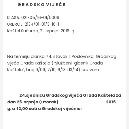
G R A D S K O V I J E Ć E
KLASA: 021-05/16-01/0006
URBROJ: 2134/01-01/3-16-1
Kaštel Sućurac, 21. srpnja 2016. g.
Na temelju članka 74. stavak 1. Poslovnika Gradskog
vijeća Grada Kaštela (“Službeni glasnik Grada
Kaštela”, broj 9/09, 7/10, 6/13 i 13/14) sazivam
24.sjednicu Gradskog vijeća Grada Kaštela za
dan 26. srpnja (utorak) 2016.
g. u 12,00 sati u Gradskoj vijećnici