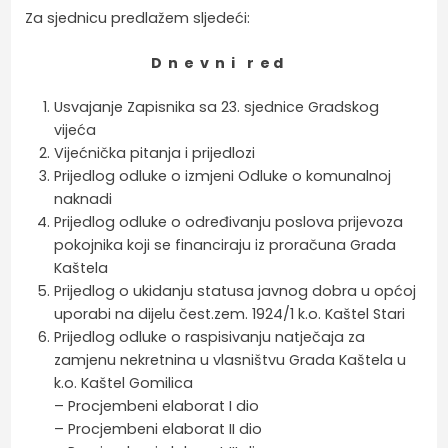
Za sjednicu predlažem sljedeći:
D n e v n i r e d
Usvajanje Zapisnika sa 23. sjednice Gradskog
vijeća
Vijećnička pitanja i prijedlozi
Prijedlog odluke o izmjeni Odluke o komunalnoj
naknadi
Prijedlog odluke o određivanju poslova prijevoza
pokojnika koji se financiraju iz proračuna Grada
Kaštela
Prijedlog o ukidanju statusa javnog dobra u općoj
uporabi na dijelu čest.zem. 1924/1 k.o. Kaštel Stari
Prijedlog odluke o raspisivanju natječaja za
zamjenu nekretnina u vlasništvu Grada Kaštela u
k.o. Kaštel Gomilica
– Procjembeni elaborat I dio
– Procjembeni elaborat II dio