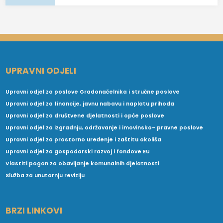
UPRAVNI ODJELI
Upravni odjel za poslove Gradonačelnika i stručne poslove
Upravni odjel za financije, javnu nabavu i naplatu prihoda
Upravni odjel za društvene djelatnosti i opće poslove
Upravni odjel za izgradnju, održavanje i imovinsko- pravne poslove
Upravni odjel za prostorno uređenje i zaštitu okoliša
Upravni odjel za gospodarski razvoj i fondove EU
Vlastiti pogon za obavljanje komunalnih djelatnosti
Služba za unutarnju reviziju
BRZI LINKOVI