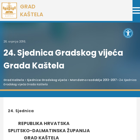
Preskoči
GRAD
na
KAŠTELA
sadržaj
Open 
26. srpnja 2016.
24. Sjednica Gradskog vijeća
Grada Kaštela
Grad Kaštela
>
Sjednice Gradskog vijeća
>
Mandatno razdoblje 2013-2017
> 24. Sjednica
Gradskog vijeća Grada Kaštela
24. Sjednica
REPUBLIKA HRVATSKA
SPLITSKO-DALMATINSKA ŽUPANIJA
GRAD KAŠTELA