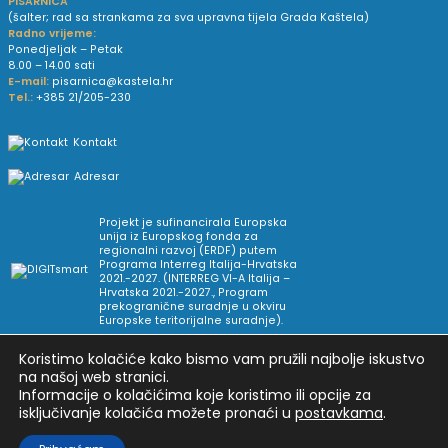
PISARNICA
(šalter; rad sa strankama za sva upravna tijela Grada Kaštela)
Radno vrijeme:
Ponedjeljak – Petak
8.00 – 14.00 sati
E-mail:
pisarnica@kastela.hr
Tel.:
+385 21/205-230
Kontakt
Adresar
Projekt je sufinancirala Europska
unija iz Europskog fonda za
regionalni razvoj (ERDF) putem
Programa Interreg Italija-Hrvatska
2021.-2027. (INTERREG VI-A Italija –
Hrvatska 2021.-2027., Program
prekogranične suradnje u okviru
Europske teritorijalne suradnje).
Koristimo kolačiće kako bismo vam pružili najbolje iskustvo
Arhiva novosti
Uvjeti korištenja
Impressum
na našoj web stranici.
Informacije o kolačićima koje koristimo ili opcije za
isključivanje kolačića možete pronaći u
postavkama
.
Pravne informacije i pravila privatnosti
Postavke privatnosti