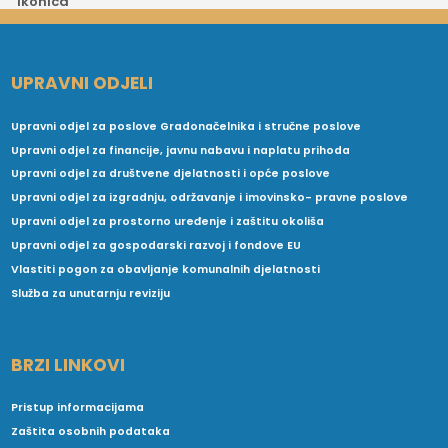
UPRAVNI ODJELI
Upravni odjel za poslove Gradonačelnika i stručne poslove
Upravni odjel za financije, javnu nabavu i naplatu prihoda
Upravni odjel za društvene djelatnosti i opće poslove
Upravni odjel za izgradnju, održavanje i imovinsko- pravne poslove
Upravni odjel za prostorno uređenje i zaštitu okoliša
Upravni odjel za gospodarski razvoj i fondove EU
Vlastiti pogon za obavljanje komunalnih djelatnosti
Služba za unutarnju reviziju
BRZI LINKOVI
Pristup informacijama
Zaštita osobnih podataka