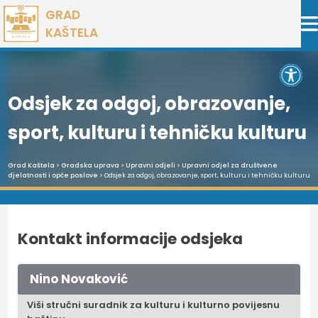
Preskoči
GRAD
na
KAŠTELA
sadržaj
Open 
Odsjek za odgoj, obrazovanje,
sport, kulturu i tehničku kulturu
Grad Kaštela
>
Gradska uprava
>
Upravni odjeli
>
Upravni odjel za društvene
djelatnosti i opće poslove
> Odsjek za odgoj, obrazovanje, sport, kulturu i tehničku kulturu
Kontakt informacije odsjeka
Nino Novaković
Viši stručni suradnik za kulturu i kulturno povijesnu