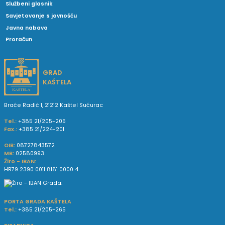
Službeni glasnik
Savjetovanje s javnošću
Javna nabava
Proračun
GRAD
KAŠTELA
Braće Radić 1, 21212 Kaštel Sućurac
Tel.:
+385 21/205-205
Fax.:
+385 21/224-201
OIB:
08727843572
MB:
02580993
Žiro - IBAN:
HR79 2390 0011 8181 0000 4
PORTA GRADA KAŠTELA
Tel.:
+385 21/205-265