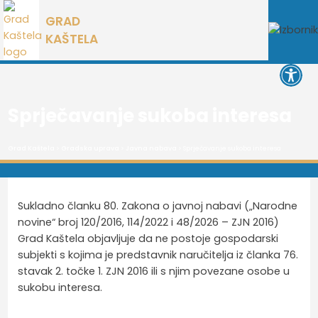
Preskoči
GRAD
na
KAŠTELA
sadržaj
Open 
Sprječavanje sukoba interesa
Grad Kaštela
>
Gradska uprava
>
Javna nabava
> Sprječavanje sukoba interesa
Sukladno članku 80. Zakona o javnoj nabavi („Narodne
novine“ broj 120/2016, 114/2022 i 48/2026 – ZJN 2016)
Grad Kaštela objavljuje da ne postoje gospodarski
subjekti s kojima je predstavnik naručitelja iz članka 76.
stavak 2. točke 1. ZJN 2016 ili s njim povezane osobe u
sukobu interesa.