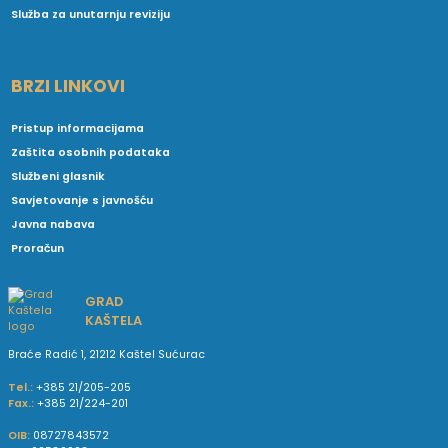
Služba za unutarnju reviziju
BRZI LINKOVI
Pristup informacijama
Zaštita osobnih podataka
Službeni glasnik
Savjetovanje s javnošću
Javna nabava
Proračun
GRAD
KAŠTELA
Braće Radić 1, 21212 Kaštel Sućurac
Tel.:
+385 21/205-205
Fax.:
+385 21/224-201
OIB:
08727843572