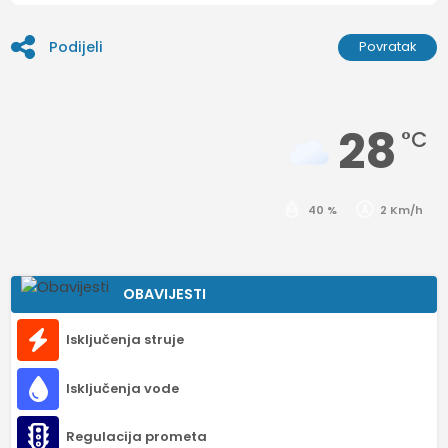
Podijeli
Povratak
28
°C
40 %
2 Km/h
OBAVIJESTI
Isključenja struje
Isključenja vode
Regulacija prometa