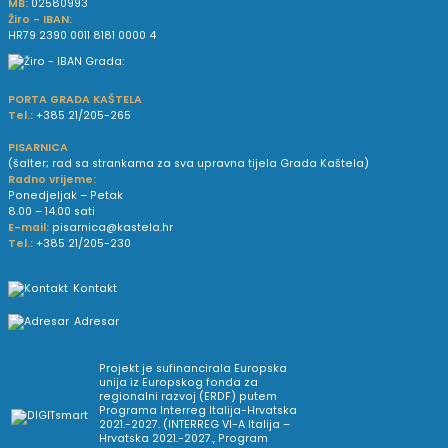
MB:
02580993
Žiro - IBAN:
HR79 2390 0011 8181 0000 4
PORTA GRADA KAŠTELA
Tel.:
+385 21/205-265
PISARNICA
(šalter; rad sa strankama za sva upravna tijela Grada Kaštela)
Radno vrijeme:
Ponedjeljak – Petak
8.00 – 14.00 sati
E-mail:
pisarnica@kastela.hr
Tel.:
+385 21/205-230
Kontakt
Adresar
Projekt je sufinancirala Europska
unija iz Europskog fonda za
regionalni razvoj (ERDF) putem
Programa Interreg Italija-Hrvatska
2021.-2027. (INTERREG VI-A Italija –
Hrvatska 2021.-2027., Program