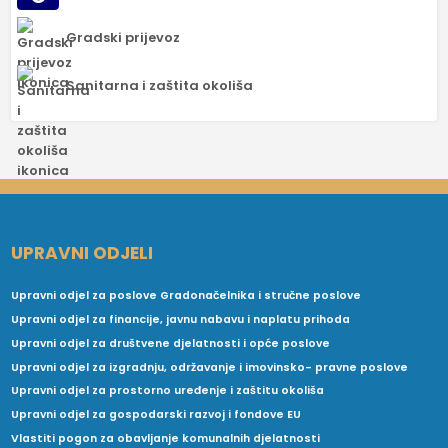
Gradski prijevoz
Sanitarna i zaštita okoliša
UPRAVNI ODJELI
Upravni odjel za poslove Gradonačelnika i stručne poslove
Upravni odjel za financije, javnu nabavu i naplatu prihoda
Upravni odjel za društvene djelatnosti i opće poslove
Upravni odjel za izgradnju, održavanje i imovinsko- pravne poslove
Upravni odjel za prostorno uređenje i zaštitu okoliša
Upravni odjel za gospodarski razvoj i fondove EU
Vlastiti pogon za obavljanje komunalnih djelatnosti