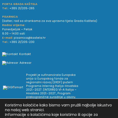
PORTA GRADA KAŠTELA
Tel.:
+385 21/205-265
PISARNICA
(šalter; rad sa strankama za sva upravna tijela Grada Kaštela)
Radno vrijeme:
Ponedjeljak – Petak
8.00 – 14.00 sati
E-mail:
pisarnica@kastela.hr
Tel.:
+385 21/205-230
Kontakt
Adresar
Projekt je sufinancirala Europska
unija iz Europskog fonda za
regionalni razvoj (ERDF) putem
Programa Interreg Italija-Hrvatska
2021.-2027. (INTERREG VI-A Italija –
Hrvatska 2021.-2027., Program
prekogranične suradnje u okviru
Europske teritorijalne suradnje).
Koristimo kolačiće kako bismo vam pružili najbolje iskustvo
na našoj web stranici.
Informacije o kolačićima koje koristimo ili opcije za
Arhiva novosti
Uvjeti korištenja
Impressum