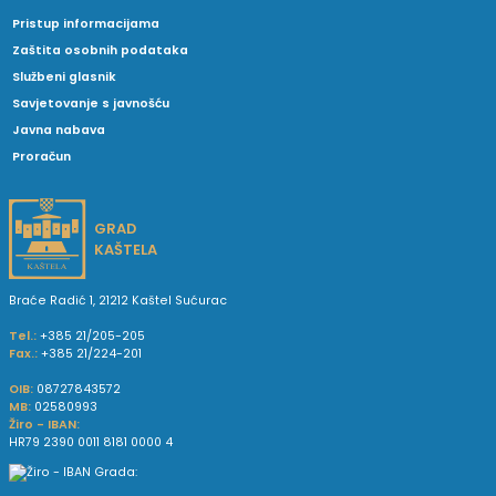
Pristup informacijama
Zaštita osobnih podataka
Službeni glasnik
Savjetovanje s javnošću
Javna nabava
Proračun
GRAD
KAŠTELA
Braće Radić 1, 21212 Kaštel Sućurac
Tel.:
+385 21/205-205
Fax.:
+385 21/224-201
OIB:
08727843572
MB:
02580993
Žiro - IBAN:
HR79 2390 0011 8181 0000 4