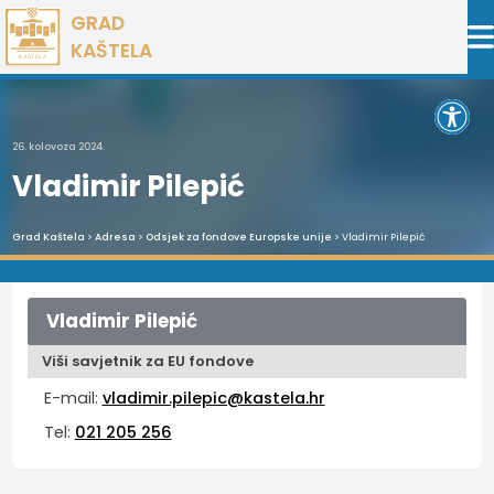
Preskoči
GRAD
na
KAŠTELA
sadržaj
Open 
26. kolovoza 2024.
Vladimir Pilepić
Grad Kaštela
>
Adresa
>
Odsjek za fondove Europske unije
> Vladimir Pilepić
Vladimir Pilepić
Viši savjetnik za EU fondove
E-mail:
vladimir.pilepic@kastela.hr
Tel:
021 205 256