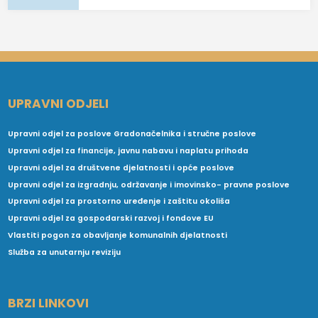
UPRAVNI ODJELI
Upravni odjel za poslove Gradonačelnika i stručne poslove
Upravni odjel za financije, javnu nabavu i naplatu prihoda
Upravni odjel za društvene djelatnosti i opće poslove
Upravni odjel za izgradnju, održavanje i imovinsko- pravne poslove
Upravni odjel za prostorno uređenje i zaštitu okoliša
Upravni odjel za gospodarski razvoj i fondove EU
Vlastiti pogon za obavljanje komunalnih djelatnosti
Služba za unutarnju reviziju
BRZI LINKOVI