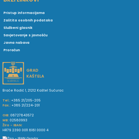
Pristup informacijama
Zaštita osobnih podataka
Službeni glasnik
Savjetovanje s javnošću
Javna nabava
Proračun
GRAD
KAŠTELA
Braće Radić 1, 21212 Kaštel Sućurac
Tel.:
+385 21/205-205
Fax.:
+385 21/224-201
OIB:
08727843572
MB:
02580993
Žiro - IBAN:
HR79 2390 0011 8181 0000 4