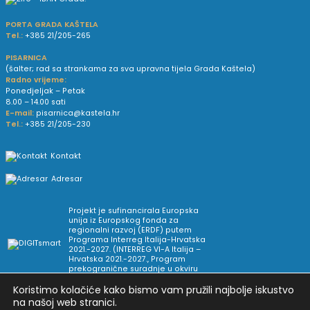
PORTA GRADA KAŠTELA
Tel.:
+385 21/205-265
PISARNICA
(šalter; rad sa strankama za sva upravna tijela Grada Kaštela)
Radno vrijeme:
Ponedjeljak – Petak
8.00 – 14.00 sati
E-mail:
pisarnica@kastela.hr
Tel.:
+385 21/205-230
Kontakt
Adresar
Projekt je sufinancirala Europska
unija iz Europskog fonda za
regionalni razvoj (ERDF) putem
Programa Interreg Italija-Hrvatska
2021.-2027. (INTERREG VI-A Italija –
Hrvatska 2021.-2027., Program
prekogranične suradnje u okviru
Europske teritorijalne suradnje).
Koristimo kolačiće kako bismo vam pružili najbolje iskustvo
na našoj web stranici.