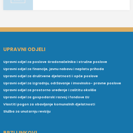
UPRAVNI ODJELI
Upravni odjel za poslove Gradonačelnika i stručne poslove
Upravni odjel za financije, javnu nabavu i naplatu prihoda
Upravni odjel za društvene djelatnosti i opće poslove
Upravni odjel za izgradnju, održavanje i imovinsko- pravne poslove
Upravni odjel za prostorno uređenje i zaštitu okoliša
Upravni odjel za gospodarski razvoj i fondove EU
Vlastiti pogon za obavljanje komunalnih djelatnosti
Služba za unutarnju reviziju
BRZI LINKOVI