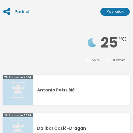
Podijeli
Povratak
25
°C
55 %
8 Km/h
Navigacija
26. kolovoza 2024.
objava
Antonio Petrušić
26. kolovoza 2024.
Dalibor Ćosić-Dragan