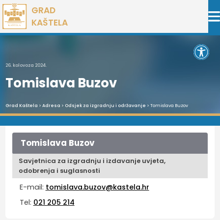
Preskoči
GRAD
na
KAŠTELA
sadržaj
Open 
26. kolovoza 2024.
Tomislava Buzov
Grad Kaštela
>
Adresa
>
Odsjek za izgradnju i održavanje
> Tomislava Buzov
Tomislava Buzov
Savjetnica za izgradnju i izdavanje uvjeta,
odobrenja i suglasnosti
E-mail:
tomislava.buzov@kastela.hr
Tel:
021 205 214