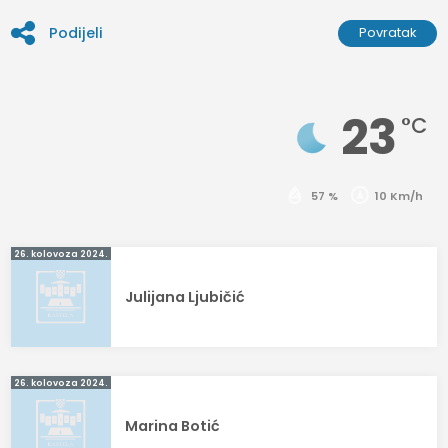
Podijeli
Povratak
23
°C
57 %
10 Km/h
Navigacija
26. kolovoza 2024.
objava
Julijana Ljubičić
26. kolovoza 2024.
Marina Botić