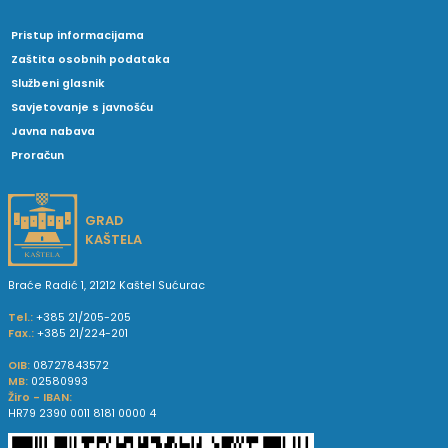
Pristup informacijama
Zaštita osobnih podataka
Službeni glasnik
Savjetovanje s javnošću
Javna nabava
Proračun
GRAD
KAŠTELA
Braće Radić 1, 21212 Kaštel Sućurac
Tel.:
+385 21/205-205
Fax.:
+385 21/224-201
OIB:
08727843572
MB:
02580993
Žiro - IBAN:
HR79 2390 0011 8181 0000 4