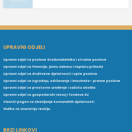
UPRAVNI ODJELI
Upravni odjel za poslove Gradonačelnika i stručne poslove
Upravni odjel za financije, javnu nabavu i naplatu prihoda
Upravni odjel za društvene djelatnosti i opće poslove
Upravni odjel za izgradnju, održavanje i imovinsko- pravne poslove
Upravni odjel za prostorno uređenje i zaštitu okoliša
Upravni odjel za gospodarski razvoj i fondove EU
Vlastiti pogon za obavljanje komunalnih djelatnosti
Služba za unutarnju reviziju
BRZI LINKOVI