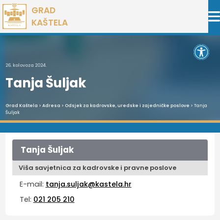
Preskoči
GRAD
na
KAŠTELA
sadržaj
Open 
26. kolovoza 2024.
Tanja Šuljak
Grad Kaštela
>
Adresa
>
Odsjek za kadrovske, uredske i zajedničke poslove
> Tanja
Šuljak
Tanja Šuljak
Viša savjetnica za kadrovske i pravne poslove
E-mail:
tanja.suljak@kastela.hr
Tel:
021 205 210