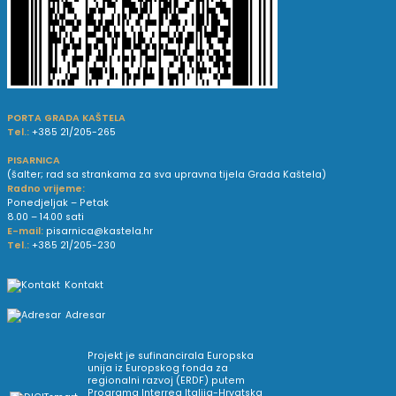
PORTA GRADA KAŠTELA
Tel.:
+385 21/205-265
PISARNICA
(šalter; rad sa strankama za sva upravna tijela Grada Kaštela)
Radno vrijeme:
Ponedjeljak – Petak
8.00 – 14.00 sati
E-mail:
pisarnica@kastela.hr
Tel.:
+385 21/205-230
Kontakt
Adresar
Projekt je sufinancirala Europska
unija iz Europskog fonda za
regionalni razvoj (ERDF) putem
Programa Interreg Italija-Hrvatska