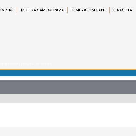
 TVRTKE
MJESNA SAMOUPRAVA
TEME ZA GRAĐANE
E-KAŠTELA
g uređenja i gradnju
> Petra Grgić