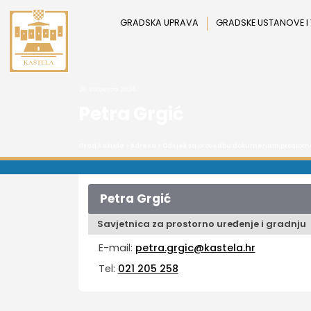
Preskoči
na
GRADSKA UPRAVA
GRADSKE USTANOVE I
sadržaj
26. kolovoza 2024.
Petra Grgić
Grad Kaštela
>
Adresa
>
Odsjek za provedbu dokumenata prostorno
Petra Grgić
Savjetnica za prostorno uređenje i gradnju
E-mail:
petra.grgic@kastela.hr
Tel:
021 205 258