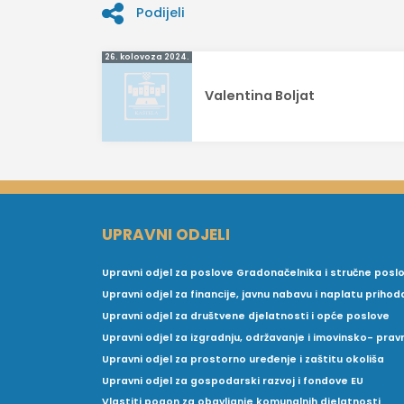
Podijeli
Navigacija
26. kolovoza 2024.
objava
Valentina Boljat
UPRAVNI ODJELI
Upravni odjel za poslove Gradonačelnika i stručne posl
Upravni odjel za financije, javnu nabavu i naplatu prihod
Upravni odjel za društvene djelatnosti i opće poslove
Upravni odjel za izgradnju, održavanje i imovinsko- pra
Upravni odjel za prostorno uređenje i zaštitu okoliša
Upravni odjel za gospodarski razvoj i fondove EU
Vlastiti pogon za obavljanje komunalnih djelatnosti