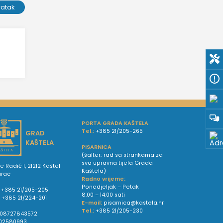
ratak
PORTA GRADA KAŠTELA
Tel.:
+385 21/205-265
GRAD
KAŠTELA
PISARNICA
(šalter; rad sa strankama za
sva upravna tijela Grada
e Radić 1, 21212 Kaštel
Kaštela)
urac
Radno vrijeme:
Ponedjeljak – Petak
+385 21/205-205
8.00 – 14.00 sati
:
+385 21/224-201
E-mail:
pisarnica@kastela.hr
Tel.:
+385 21/205-230
08727843572
02580993