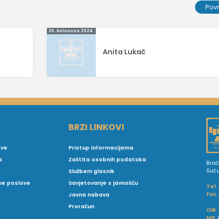
Pov
26. kolovoza 2024.
Anita Lukač
BRZI LINKOVI
ove
Pristup informacijama
a
Zaštita osobnih podataka
Brać
Suć
Službeni glasnik
vne poslove
Savjetovanje s javnošću
Tel.:
Fax.
Javna nabava
Proračun
OIB:
MB: