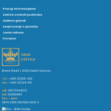
Pristup informacijama
Zaštita osobnih podataka
Službeni glasnik
Savjetovanje s javnošću
Javna nabava
Proračun
GRAD
KAŠTELA
Braće Radić 1, 21212 Kaštel Sućurac
Tel.:
+385 21/205-205
Fax.:
+385 21/224-201
OIB:
08727843572
MB:
02580993
Žiro - IBAN:
HR79 2390 0011 8181 0000 4