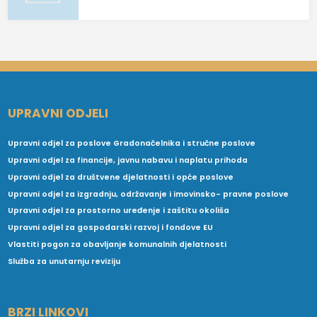
UPRAVNI ODJELI
Upravni odjel za poslove Gradonačelnika i stručne poslove
Upravni odjel za financije, javnu nabavu i naplatu prihoda
Upravni odjel za društvene djelatnosti i opće poslove
Upravni odjel za izgradnju, održavanje i imovinsko- pravne poslove
Upravni odjel za prostorno uređenje i zaštitu okoliša
Upravni odjel za gospodarski razvoj i fondove EU
Vlastiti pogon za obavljanje komunalnih djelatnosti
Služba za unutarnju reviziju
BRZI LINKOVI