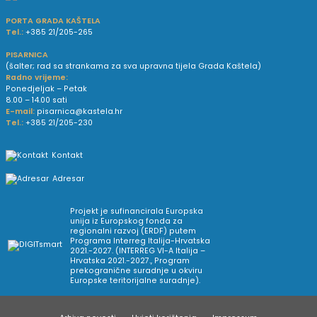
PORTA GRADA KAŠTELA
Tel.:
+385 21/205-265
PISARNICA
(šalter; rad sa strankama za sva upravna tijela Grada Kaštela)
Radno vrijeme:
Ponedjeljak – Petak
8.00 – 14.00 sati
E-mail:
pisarnica@kastela.hr
Tel.:
+385 21/205-230
Kontakt
Adresar
Projekt je sufinancirala Europska
unija iz Europskog fonda za
regionalni razvoj (ERDF) putem
Programa Interreg Italija-Hrvatska
2021.-2027. (INTERREG VI-A Italija –
Hrvatska 2021.-2027., Program
prekogranične suradnje u okviru
Europske teritorijalne suradnje).