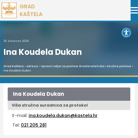
Preskoči
GRAD
na
KAŠTELA
sadržaj
Open 
26. kolovoza 2024.
Ina Koudela Dukan
Grad Kaštela
>
Adresa
>
Upravni odjel za poslove Gradonačelnika i stručne poslove
>
Ina Koudela Dukan
Ina Koudela Dukan
Viša stručna suradnica za protokol
E-mail:
ina.koudela.dukan@kastela.hr
Tel:
021 205 281