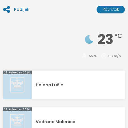
Podijeli
Povratak
23
°C
55 %
11 Km/h
Navigacija
26. kolovoza 2024.
objava
Helena Lučin
26. kolovoza 2024.
Vedrana Malenica