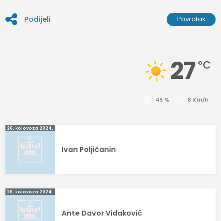
Podijeli
Povratak
27
°C
45 %
8 Km/h
Navigacija
26. kolovoza 2024.
objava
Ivan Poljičanin
26. kolovoza 2024.
Ante Davor Vidaković