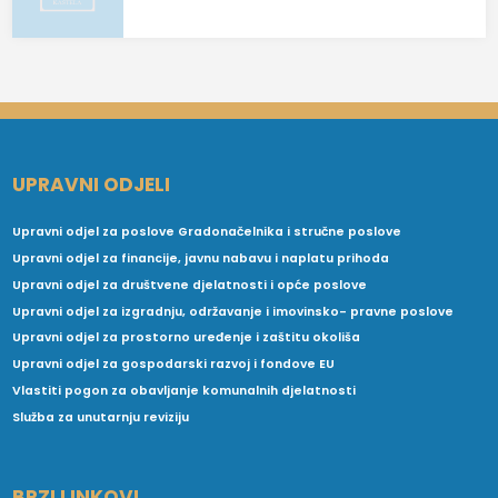
UPRAVNI ODJELI
Upravni odjel za poslove Gradonačelnika i stručne poslove
Upravni odjel za financije, javnu nabavu i naplatu prihoda
Upravni odjel za društvene djelatnosti i opće poslove
Upravni odjel za izgradnju, održavanje i imovinsko- pravne poslove
Upravni odjel za prostorno uređenje i zaštitu okoliša
Upravni odjel za gospodarski razvoj i fondove EU
Vlastiti pogon za obavljanje komunalnih djelatnosti
Služba za unutarnju reviziju
BRZI LINKOVI