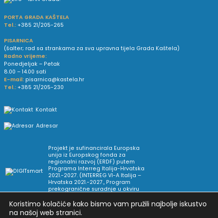
PORTA GRADA KAŠTELA
Tel.:
+385 21/205-265
PISARNICA
(šalter; rad sa strankama za sva upravna tijela Grada Kaštela)
Radno vrijeme:
Ponedjeljak – Petak
8.00 – 14.00 sati
E-mail:
pisarnica@kastela.hr
Tel.:
+385 21/205-230
Kontakt
Adresar
Projekt je sufinancirala Europska
unija iz Europskog fonda za
regionalni razvoj (ERDF) putem
Programa Interreg Italija-Hrvatska
2021.-2027. (INTERREG VI-A Italija –
Hrvatska 2021.-2027., Program
prekogranične suradnje u okviru
Europske teritorijalne suradnje).
Koristimo kolačiće kako bismo vam pružili najbolje iskustvo
na našoj web stranici.