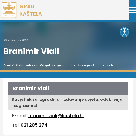
Preskoči
GRAD
na
KAŠTELA
sadržaj
Open 
26. kolovoza 2024.
Branimir Viali
Grad Kaštela
>
Adresa
>
Odsjek za izgradnju i održavanje
> Branimir Viali
Branimir Viali
Savjetnik za izgradnju i izdavanje uvjeta, odobrenja
i suglasnosti
E-mail:
branimir.viali@kastela.hr
Tel:
021 205 274