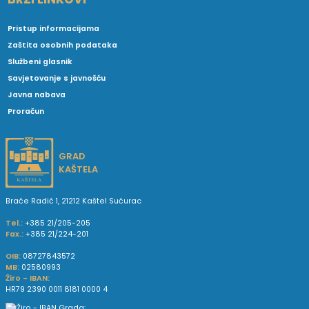
Pristup informacijama
Zaštita osobnih podataka
Službeni glasnik
Savjetovanje s javnošću
Javna nabava
Proračun
GRAD
KAŠTELA
Braće Radić 1, 21212 Kaštel Sućurac
Tel.:
+385 21/205-205
Fax.:
+385 21/224-201
OIB:
08727843572
MB:
02580993
Žiro - IBAN:
HR79 2390 0011 8181 0000 4