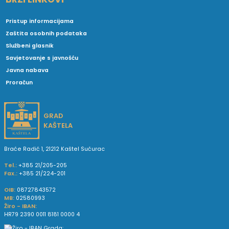
Pristup informacijama
Zaštita osobnih podataka
Službeni glasnik
Savjetovanje s javnošću
Javna nabava
Proračun
GRAD
KAŠTELA
Braće Radić 1, 21212 Kaštel Sućurac
Tel.:
+385 21/205-205
Fax.:
+385 21/224-201
OIB:
08727843572
MB:
02580993
Žiro - IBAN:
HR79 2390 0011 8181 0000 4