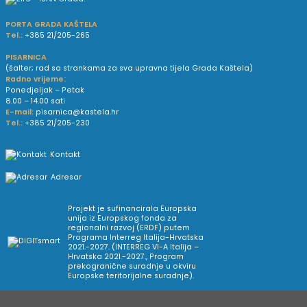
PORTA GRADA KAŠTELA
Tel.:
+385 21/205-265
PISARNICA
(šalter; rad sa strankama za sva upravna tijela Grada Kaštela)
Radno vrijeme:
Ponedjeljak – Petak
8.00 – 14.00 sati
E-mail:
pisarnica@kastela.hr
Tel.:
+385 21/205-230
Kontakt
Adresar
Projekt je sufinancirala Europska
unija iz Europskog fonda za
regionalni razvoj (ERDF) putem
Programa Interreg Italija-Hrvatska
2021.-2027. (INTERREG VI-A Italija –
Hrvatska 2021.-2027., Program
prekogranične suradnje u okviru
Europske teritorijalne suradnje).