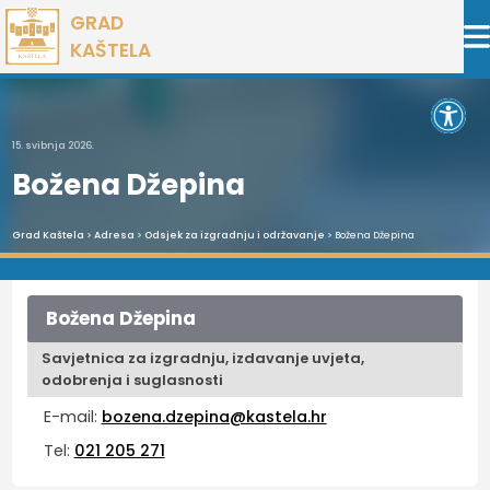
Preskoči
GRAD
na
KAŠTELA
sadržaj
Open 
15. svibnja 2026.
Božena Džepina
Grad Kaštela
>
Adresa
>
Odsjek za izgradnju i održavanje
> Božena Džepina
Božena Džepina
Savjetnica za izgradnju, izdavanje uvjeta,
odobrenja i suglasnosti
E-mail:
bozena.dzepina@kastela.hr
Tel:
021 205 271