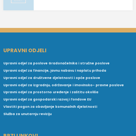
UPRAVNI ODJELI
Upravni odjel za poslove Gradonačelnika i stručne poslove
Upravni odjel za financije, javnu nabavu i naplatu prihoda
Upravni odjel za društvene djelatnosti i opće poslove
Upravni odjel za izgradnju, održavanje i imovinsko- pravne poslove
Upravni odjel za prostorno uređenje i zaštitu okoliša
Upravni odjel za gospodarski razvoj i fondove EU
Vlastiti pogon za obavljanje komunalnih djelatnosti
Služba za unutarnju reviziju
BRZI LINKOVI