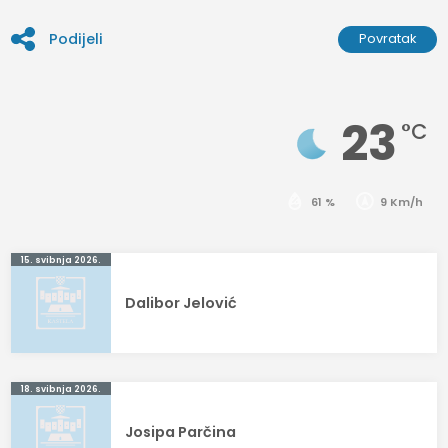
Podijeli
Povratak
23
°C
61 %
9 Km/h
Navigacija
15. svibnja 2026.
objava
Dalibor Jelović
18. svibnja 2026.
Josipa Parčina