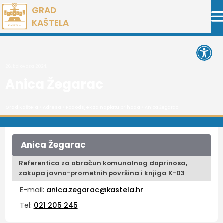
Preskoči
GRAD
na
KAŠTELA
sadržaj
Open 
26. kolovoza 2024.
Anica Žegarac
Grad Kaštela
>
Adresa
>
Pododsjek za naplatu prihoda
> Anica Žegarac
Anica Žegarac
Referentica za obračun komunalnog doprinosa,
zakupa javno-prometnih površina i knjiga K-03
E-mail:
anica.zegarac@kastela.hr
Tel:
021 205 245