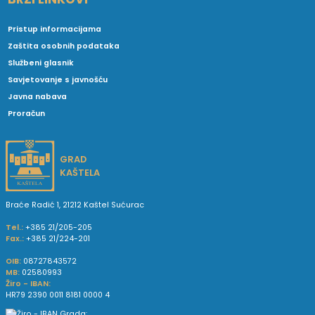
Pristup informacijama
Zaštita osobnih podataka
Službeni glasnik
Savjetovanje s javnošću
Javna nabava
Proračun
GRAD
KAŠTELA
Braće Radić 1, 21212 Kaštel Sućurac
Tel.:
+385 21/205-205
Fax.:
+385 21/224-201
OIB:
08727843572
MB:
02580993
Žiro - IBAN:
HR79 2390 0011 8181 0000 4