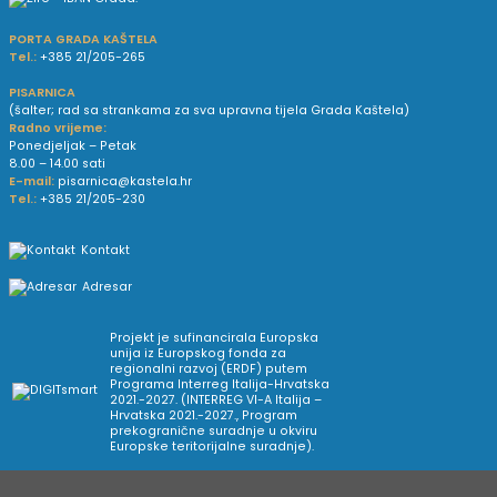
PORTA GRADA KAŠTELA
Tel.:
+385 21/205-265
PISARNICA
(šalter; rad sa strankama za sva upravna tijela Grada Kaštela)
Radno vrijeme:
Ponedjeljak – Petak
8.00 – 14.00 sati
E-mail:
pisarnica@kastela.hr
Tel.:
+385 21/205-230
Kontakt
Adresar
Projekt je sufinancirala Europska
unija iz Europskog fonda za
regionalni razvoj (ERDF) putem
Programa Interreg Italija-Hrvatska
2021.-2027. (INTERREG VI-A Italija –
Hrvatska 2021.-2027., Program
prekogranične suradnje u okviru
Europske teritorijalne suradnje).