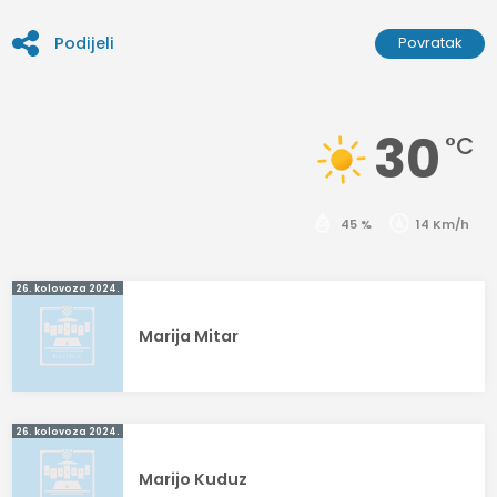
Podijeli
Povratak
30
°C
45 %
14 Km/h
Navigacija
26. kolovoza 2024.
objava
Marija Mitar
26. kolovoza 2024.
Marijo Kuduz