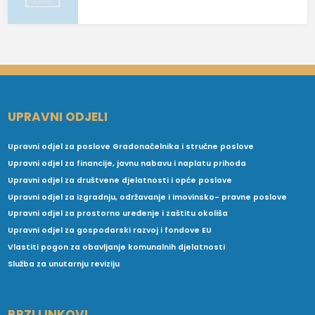
UPRAVNI ODJELI
Upravni odjel za poslove Gradonačelnika i stručne poslove
Upravni odjel za financije, javnu nabavu i naplatu prihoda
Upravni odjel za društvene djelatnosti i opće poslove
Upravni odjel za izgradnju, održavanje i imovinsko- pravne poslove
Upravni odjel za prostorno uređenje i zaštitu okoliša
Upravni odjel za gospodarski razvoj i fondove EU
Vlastiti pogon za obavljanje komunalnih djelatnosti
Služba za unutarnju reviziju
BRZI LINKOVI