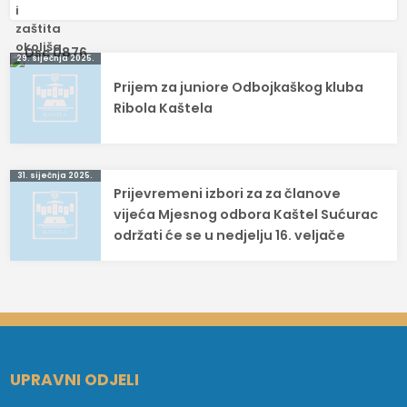
Navigacija
29. siječnja 2025.
Prijem za juniore Odbojkaškog kluba
objava
Ribola Kaštela
31. siječnja 2025.
Prijevremeni izbori za za članove
vijeća Mjesnog odbora Kaštel Sućurac
održati će se u nedjelju 16. veljače
UPRAVNI ODJELI