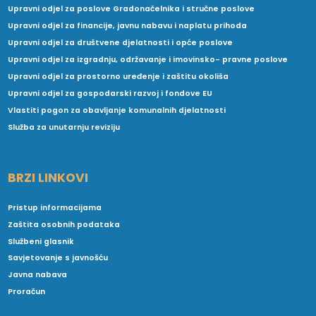
Upravni odjel za poslove Gradonačelnika i stručne poslove
Upravni odjel za financije, javnu nabavu i naplatu prihoda
Upravni odjel za društvene djelatnosti i opće poslove
Upravni odjel za izgradnju, održavanje i imovinsko- pravne poslove
Upravni odjel za prostorno uređenje i zaštitu okoliša
Upravni odjel za gospodarski razvoj i fondove EU
Vlastiti pogon za obavljanje komunalnih djelatnosti
Služba za unutarnju reviziju
BRZI LINKOVI
Pristup informacijama
Zaštita osobnih podataka
Službeni glasnik
Savjetovanje s javnošću
Javna nabava
Proračun