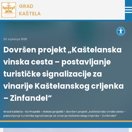
Preskoči
GRAD
na
KAŠTELA
sadržaj
Open 
30. siječnja 2025.
Dovršen projekt „Kaštelanska
vinska cesta – postavljanje
turističke signalizacije za
vinarije Kaštelanskog crljenka
– Zinfandel“
Grad Kaštela
>
EU Projekti
>
Gotovi projekti
> Dovršen projekt „Kaštelanska vinska cesta –
postavljanje turističke signalizacije za vinarije Kaštelanskog crljenka – Zinfandel“