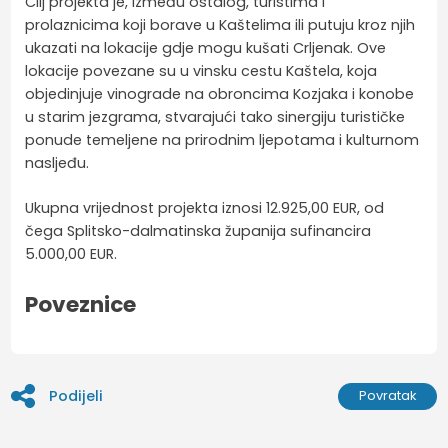
Cilj projekta je, između ostalog, turistima i
prolaznicima koji borave u Kaštelima ili putuju kroz njih
ukazati na lokacije gdje mogu kušati Crljenak. Ove
lokacije povezane su u vinsku cestu Kaštela, koja
objedinjuje vinograde na obroncima Kozjaka i konobe
u starim jezgrama, stvarajući tako sinergiju turističke
ponude temeljene na prirodnim ljepotama i kulturnom
nasljeđu.
Ukupna vrijednost projekta iznosi 12.925,00 EUR, od
čega Splitsko-dalmatinska županija sufinancira
5.000,00 EUR.
Poveznice
Podijeli
Povratak