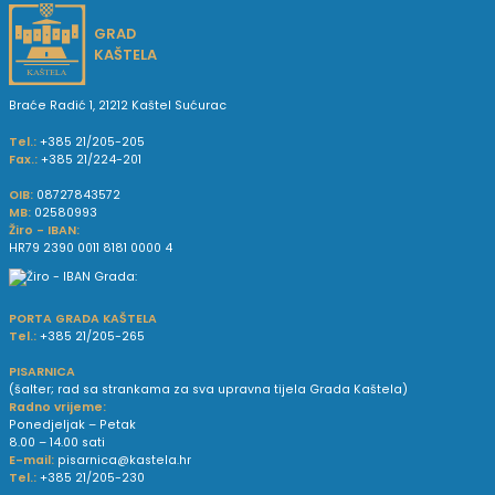
GRAD
KAŠTELA
Braće Radić 1, 21212 Kaštel Sućurac
Tel.:
+385 21/205-205
Fax.:
+385 21/224-201
OIB:
08727843572
MB:
02580993
Žiro - IBAN:
HR79 2390 0011 8181 0000 4
PORTA GRADA KAŠTELA
Tel.:
+385 21/205-265
PISARNICA
(šalter; rad sa strankama za sva upravna tijela Grada Kaštela)
Radno vrijeme:
Ponedjeljak – Petak
8.00 – 14.00 sati
E-mail:
pisarnica@kastela.hr
Tel.:
+385 21/205-230