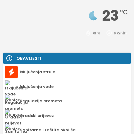
23
°C
61 %
9 Km/h
OBAVIJESTI
Isključenja struje
Isključenja vode
Regulacija prometa
Gradski prijevoz
Sanitarna i zaštita okoliša