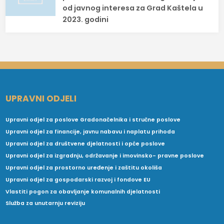
od javnog interesa za Grad Kaštela u
2023. godini
UPRAVNI ODJELI
Upravni odjel za poslove Gradonačelnika i stručne poslove
Upravni odjel za financije, javnu nabavu i naplatu prihoda
Upravni odjel za društvene djelatnosti i opće poslove
Upravni odjel za izgradnju, održavanje i imovinsko- pravne poslove
Upravni odjel za prostorno uređenje i zaštitu okoliša
Upravni odjel za gospodarski razvoj i fondove EU
Vlastiti pogon za obavljanje komunalnih djelatnosti
Služba za unutarnju reviziju