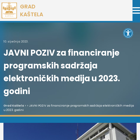
Preskoči
GRAD
na
KAŠTELA
sadržaj
Open 
10. siječnja 2023.
JAVNI POZIV za financiranje
programskih sadržaja
elektroničkih medija u 2023.
godini
Grad Kaštela
> > JAVNI POZIV za financiranje programskih sadržaja elektroničkih medija
u 2023. godini