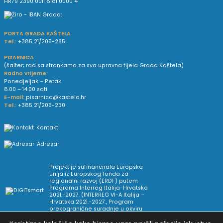
HR79 2390 0011 8181 0000 4
PORTA GRADA KAŠTELA
Tel.:
+385 21/205-265
PISARNICA
(šalter; rad sa strankama za sva upravna tijela Grada Kaštela)
Radno vrijeme:
Ponedjeljak – Petak
8.00 – 14.00 sati
E-mail:
pisarnica@kastela.hr
Tel.:
+385 21/205-230
Kontakt
Adresar
Projekt je sufinancirala Europska
unija iz Europskog fonda za
regionalni razvoj (ERDF) putem
Programa Interreg Italija-Hrvatska
2021.-2027. (INTERREG VI-A Italija –
Hrvatska 2021.-2027., Program
prekogranične suradnje u okviru
Europske teritorijalne suradnje).