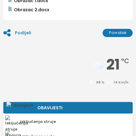
Obrazac 1.docx
Obrazac 2.docx
Podijeli
Povratak
21
°C
68 %
14 Km/h
OBAVIJESTI
Isključenja struje