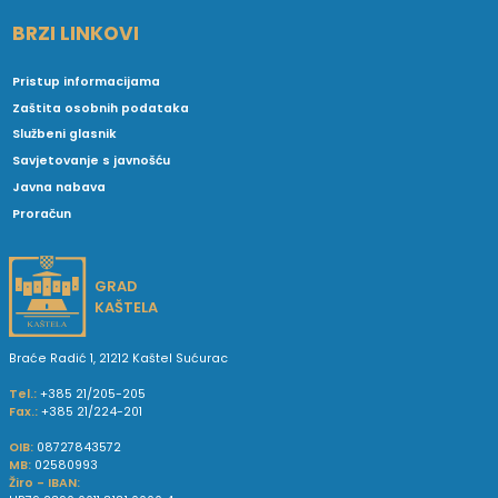
BRZI LINKOVI
Pristup informacijama
Zaštita osobnih podataka
Službeni glasnik
Savjetovanje s javnošću
Javna nabava
Proračun
GRAD
KAŠTELA
Braće Radić 1, 21212 Kaštel Sućurac
Tel.:
+385 21/205-205
Fax.:
+385 21/224-201
OIB:
08727843572
MB:
02580993
Žiro - IBAN: