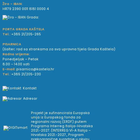
Žiro - IBAN:
HR79 2390 0011 8181 0000 4
PORTA GRADA KAŠTELA
Tel.:
+385 21/205-265
PISARNICA
(šalter; rad sa strankama za sva upravna tijela Grada Kaštela)
Radno vrijeme:
Ponedjeljak – Petak
8.00 – 14.00 sati
E-mail:
pisarnica@kastela.hr
Tel.:
+385 21/205-230
Kontakt
Adresar
Projekt je sufinancirala Europska
unija iz Europskog fonda za
regionalni razvoj (ERDF) putem
Programa Interreg Italija-Hrvatska
2021.-2027. (INTERREG VI-A Italija –
Hrvatska 2021.-2027., Program
prekogranične suradnje u okviru