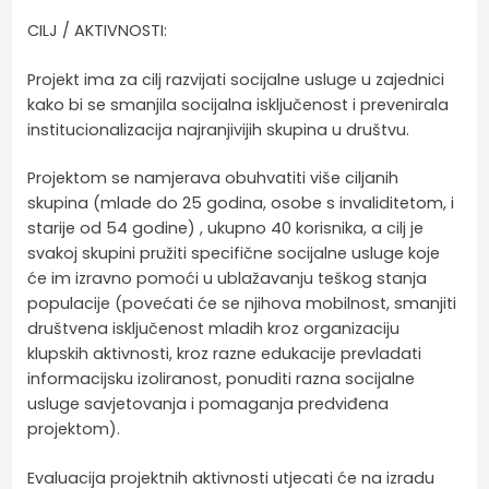
CILJ / AKTIVNOSTI:
Projekt ima za cilj razvijati socijalne usluge u zajednici
kako bi se smanjila socijalna isključenost i prevenirala
institucionalizacija najranjivijih skupina u društvu.
Projektom se namjerava obuhvatiti više ciljanih
skupina (mlade do 25 godina, osobe s invaliditetom, i
starije od 54 godine) , ukupno 40 korisnika, a cilj je
svakoj skupini pružiti specifične socijalne usluge koje
će im izravno pomoći u ublažavanju teškog stanja
populacije (povećati će se njihova mobilnost, smanjiti
društvena isključenost mladih kroz organizaciju
klupskih aktivnosti, kroz razne edukacije prevladati
informacijsku izoliranost, ponuditi razna socijalne
usluge savjetovanja i pomaganja predviđena
projektom).
Evaluacija projektnih aktivnosti utjecati će na izradu