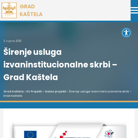
Preskoči
GRAD
na
KAŠTELA
sadržaj
Open 
2. rujna 2021.
Širenje usluga
izvaninstitucionalne skrbi –
Grad Kaštela
Grad Kaštela
>
EU Projekti
>
Gotovi projekti
> Širenje usluga izvaninstitucionalne skrbi –
Grad Kaštela