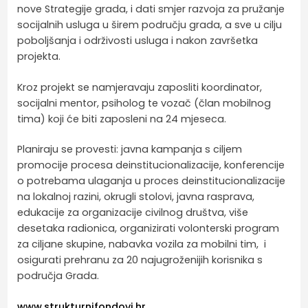
nove Strategije grada, i dati smjer razvoja za pružanje
socijalnih usluga u širem području grada, a sve u cilju
poboljšanja i održivosti usluga i nakon završetka
projekta.
Kroz projekt se namjeravaju zaposliti koordinator,
socijalni mentor, psiholog te vozač (član mobilnog
tima) koji će biti zaposleni na 24 mjeseca.
Planiraju se provesti: javna kampanja s ciljem
promocije procesa deinstitucionalizacije, konferencije
o potrebama ulaganja u proces deinstitucionalizacije
na lokalnoj razini, okrugli stolovi, javna rasprava,
edukacije za organizacije civilnog društva, više
desetaka radionica, organizirati volonterski program
za ciljane skupine, nabavka vozila za mobilni tim, i
osigurati prehranu za 20 najugroženijih korisnika s
područja Grada.
www.strukturnifondovi.hr