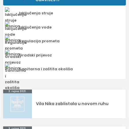
Isključenja struje
Isključenja vode
Regulacija prometa
Gradski prijevoz
Sanitarna i zaštita okoliša
Navigacija
2. rujna 2021.
objava
Vila Nika zablistala u novom ruhu
3. rujna 2021.