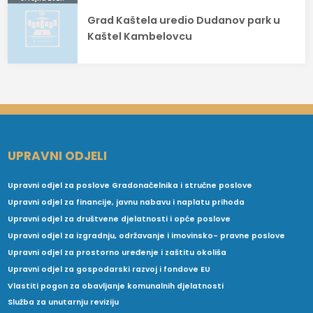
Grad Kaštela uredio Dudanov park u
Kaštel Kambelovcu
UPRAVNI ODJELI
Upravni odjel za poslove Gradonačelnika i stručne poslove
Upravni odjel za financije, javnu nabavu i naplatu prihoda
Upravni odjel za društvene djelatnosti i opće poslove
Upravni odjel za izgradnju, održavanje i imovinsko- pravne poslove
Upravni odjel za prostorno uređenje i zaštitu okoliša
Upravni odjel za gospodarski razvoj i fondove EU
Vlastiti pogon za obavljanje komunalnih djelatnosti
Služba za unutarnju reviziju