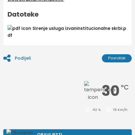
Datoteke
Sirenje usluga izvaninstitucionalne skrbi.p
df
Podijeli
Povratak
30
°C
42 %
15 Km/h
OBAVIJESTI