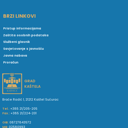
BRZI LINKOVI
Pristup informacijama
Zaštita osobnih podataka
Službeni glasnik
Savjetovanje s javnošću
Javna nabava
Proračun
GRAD
KAŠTELA
Braće Radić 1, 21212 Kaštel Sućurac
Tel.:
+385 21/205-205
Fax.:
+385 21/224-201
OIB:
08727843572
MB:
02580993