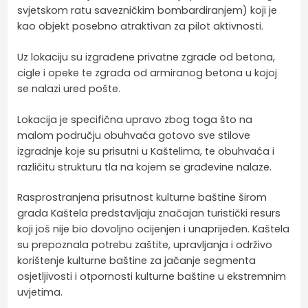
svjetskom ratu savezničkim bombardiranjem) koji je
kao objekt posebno atraktivan za pilot aktivnosti.
Uz lokaciju su izgrađene privatne zgrade od betona,
cigle i opeke te zgrada od armiranog betona u kojoj
se nalazi ured pošte.
Lokacija je specifična upravo zbog toga što na
malom području obuhvaća gotovo sve stilove
izgradnje koje su prisutni u Kaštelima, te obuhvaća i
različitu strukturu tla na kojem se građevine nalaze.
Rasprostranjena prisutnost kulturne baštine širom
grada Kaštela predstavljaju značajan turistički resurs
koji još nije bio dovoljno ocijenjen i unaprijeđen. Kaštela
su prepoznala potrebu zaštite, upravljanja i održivo
korištenje kulturne baštine za jačanje segmenta
osjetljivosti i otpornosti kulturne baštine u ekstremnim
uvjetima.