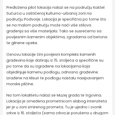
Predložena pilot lokacija nalazi se na području Kaštel
Sućurca u zaštićenoj kulturno-urbanoj zoni na
području Podvorje. Lokacija je specifična po tome što
se na malom području može naći više stilova
građenja sa više materijala. Tako se susrećemo sa
povijesnim kamenim objektima, zgradama od betona
te glinene opeke.
Osnovu lokacije čini povijesni kompleks kamenih
građevina koje datiraju iz 15. stoljeća a specifične su
po tome da su izgrađene na lokacijama koja
objedinjuje kamenu podlogu, odnosno građevine
izrađene na klisuri te podlogu nastalu nasipavanjem
morske pličine.
Na tom lokalitetu nalazi se Muzej grada te trgovina.
Lokacija je omeđena prometnicom slabog intenziteta
jer je u zoni smirenog prometa. Tu je ujedno i zvonik
crkve iz 16. stoljeća (sama crkva je porušena u drugom