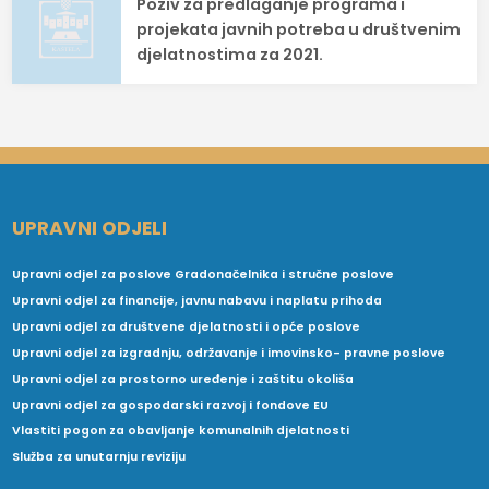
Poziv za predlaganje programa i
projekata javnih potreba u društvenim
djelatnostima za 2021.
UPRAVNI ODJELI
Upravni odjel za poslove Gradonačelnika i stručne poslove
Upravni odjel za financije, javnu nabavu i naplatu prihoda
Upravni odjel za društvene djelatnosti i opće poslove
Upravni odjel za izgradnju, održavanje i imovinsko- pravne poslove
Upravni odjel za prostorno uređenje i zaštitu okoliša
Upravni odjel za gospodarski razvoj i fondove EU
Vlastiti pogon za obavljanje komunalnih djelatnosti
Služba za unutarnju reviziju