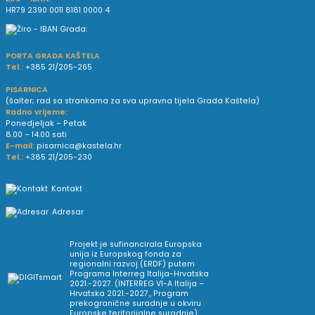
HR79 2390 0011 8181 0000 4
PORTA GRADA KAŠTELA
Tel.:
+385 21/205-265
PISARNICA
(šalter; rad sa strankama za sva upravna tijela Grada Kaštela)
Radno vrijeme:
Ponedjeljak – Petak
8.00 – 14.00 sati
E-mail:
pisarnica@kastela.hr
Tel.:
+385 21/205-230
Kontakt
Adresar
Projekt je sufinancirala Europska
unija iz Europskog fonda za
regionalni razvoj (ERDF) putem
Programa Interreg Italija-Hrvatska
2021.-2027. (INTERREG VI-A Italija –
Hrvatska 2021.-2027., Program
prekogranične suradnje u okviru
Europske teritorijalne suradnje).