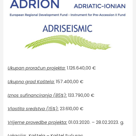
Ukupan proračun projekta:
1.126.640,00 €
Ukupno grad Kaštela:
157.400,00 €
Iznos sufinanciranja (85%):
133.790,00 €
Vlastita sredstva (15%):
23.610,00 €
Vrijeme provedbe projekta:
01.03.2020. – 28.02.2023. g.
Lokacija:
Kaštela – Kaštel Sućurac