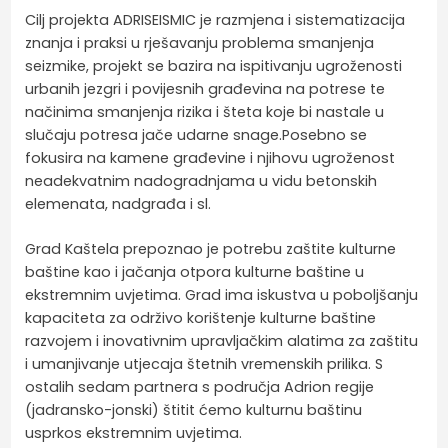
Cilj projekta ADRISEISMIC je razmjena i sistematizacija
znanja i praksi u rješavanju problema smanjenja
seizmike, projekt se bazira na ispitivanju ugroženosti
urbanih jezgri i povijesnih građevina na potrese te
načinima smanjenja rizika i šteta koje bi nastale u
slučaju potresa jače udarne snage.Posebno se
fokusira na kamene građevine i njihovu ugroženost
neadekvatnim nadogradnjama u vidu betonskih
elemenata, nadgrađa i sl.
Grad Kaštela prepoznao je potrebu zaštite kulturne
baštine kao i jačanja otpora kulturne baštine u
ekstremnim uvjetima. Grad ima iskustva u poboljšanju
kapaciteta za održivo korištenje kulturne baštine
razvojem i inovativnim upravljačkim alatima za zaštitu
i umanjivanje utjecaja štetnih vremenskih prilika. S
ostalih sedam partnera s područja Adrion regije
(jadransko-jonski) štitit ćemo kulturnu baštinu
usprkos ekstremnim uvjetima.