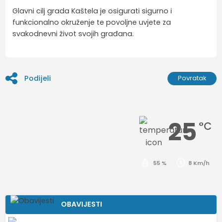
Glavni cilj grada Kaštela je osigurati sigurno i
funkcionalno okruženje te povoljne uvjete za
svakodnevni život svojih građana.
Podijeli
Povratak
25
°C
55 %
8 Km/h
OBAVIJESTI