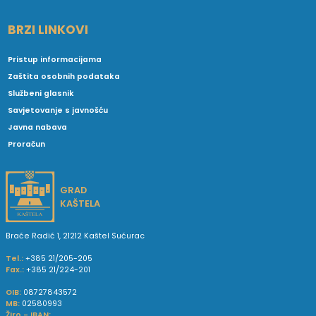
BRZI LINKOVI
Pristup informacijama
Zaštita osobnih podataka
Službeni glasnik
Savjetovanje s javnošću
Javna nabava
Proračun
GRAD
KAŠTELA
Braće Radić 1, 21212 Kaštel Sućurac
Tel.:
+385 21/205-205
Fax.:
+385 21/224-201
OIB:
08727843572
MB:
02580993
Žiro - IBAN: