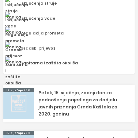
Isključenja struje
Isključenja vode
Regulacija prometa
Gradski prijevoz
Sanitarna i zaštita okoliša
Navigacija
12. siječnja 2021.
Petak, 15. siječnja, zadnji dan za
objava
podnošenje prijedloga za dodjelu
javnih priznanja Grada Kaštela za
2020. godinu
15. siječnja 2021.