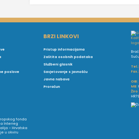
BRZI LINKOVI
ove
Pristup informacijama
Brać
Suć
a
Zaštita osobnih podataka
Službeni glasnik
Tel.:
Fax.
vne poslove
Savjetovanje s javnošću
Javna nabava
OIB:
MB:
Proračun
Žiro
HR79
Europskog fonda
a Interreg
talija – Hrvatska
e u okviru