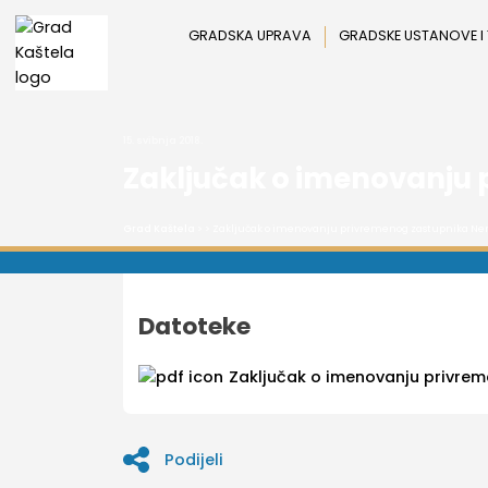
Preskoči
na
GRADSKA UPRAVA
GRADSKE USTANOVE I
sadržaj
15. svibnja 2018.
Zaključak o imenovanju 
Grad Kaštela
> > Zaključak o imenovanju privremenog zastupnika Ne
Datoteke
Zaključak o imenovanju privrem
Podijeli