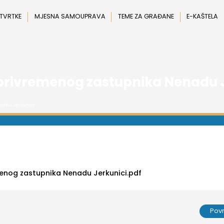
 TVRTKE
MJESNA SAMOUPRAVA
TEME ZA GRAĐANE
E-KAŠTELA
privremenog zastupnika Nenadu J
nadu Jerkunici
enog zastupnika Nenadu Jerkunici.pdf
Pov