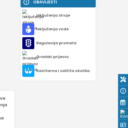
OBAVIJESTI
Isključenja struje
Isključenja vode
Regulacija prometa
Gradski prijevoz
Sanitarna i zaštita okoliša
ave
anja
na