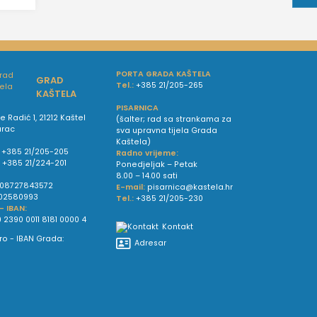
PORTA GRADA KAŠTELA
GRAD
Tel.:
+385 21/205-265
KAŠTELA
PISARNICA
e Radić 1, 21212 Kaštel
(šalter; rad sa strankama za
urac
sva upravna tijela Grada
Kaštela)
+385 21/205-205
Radno vrijeme:
:
+385 21/224-201
Ponedjeljak – Petak
8.00 – 14.00 sati
08727843572
E-mail:
pisarnica@kastela.hr
02580993
Tel.:
+385 21/205-230
 - IBAN:
 2390 0011 8181 0000 4
Kontakt
Adresar