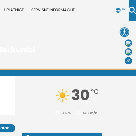
UPLATNICE
SERVISNE INFORMACIJE
EN
Open 
erkunici
30
°C
45 %
14 Km/h
ratak