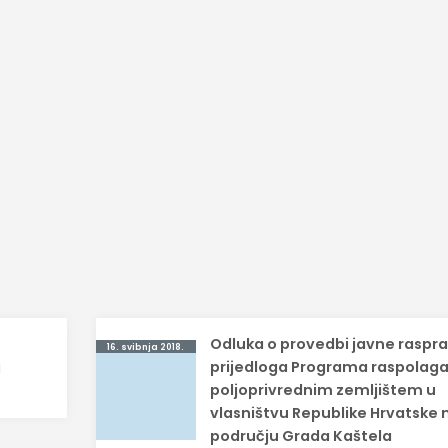
Odluka o provedbi javne raspr
16. svibnja 2018.
prijedloga Programa raspolag
i
poljoprivrednim zemljištem u
vlasništvu Republike Hrvatske 
području Grada Kaštela