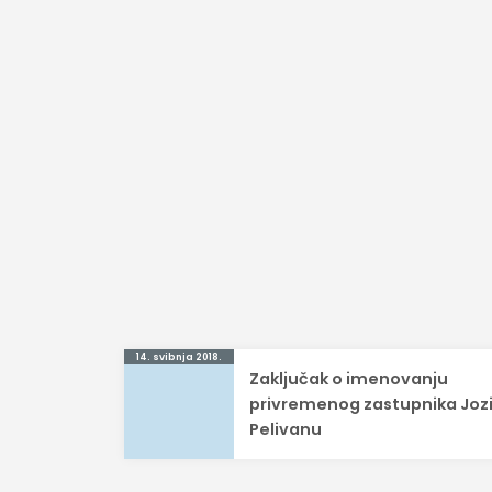
Navigacija
14. svibnja 2018.
Zaključak o imenovanju
objava
privremenog zastupnika Joz
Pelivanu