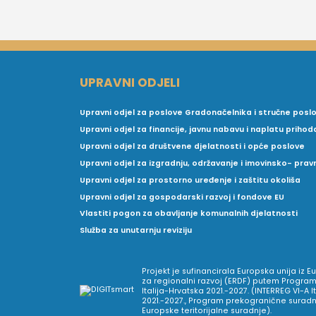
UPRAVNI ODJELI
Upravni odjel za poslove Gradonačelnika i stručne posl
Upravni odjel za financije, javnu nabavu i naplatu prihod
Upravni odjel za društvene djelatnosti i opće poslove
Upravni odjel za izgradnju, održavanje i imovinsko- pra
Upravni odjel za prostorno uređenje i zaštitu okoliša
Upravni odjel za gospodarski razvoj i fondove EU
Vlastiti pogon za obavljanje komunalnih djelatnosti
Služba za unutarnju reviziju
Projekt je sufinancirala Europska unija iz 
za regionalni razvoj (ERDF) putem Program
Italija-Hrvatska 2021.-2027. (INTERREG VI-A I
2021.-2027., Program prekogranične suradnj
Europske teritorijalne suradnje).