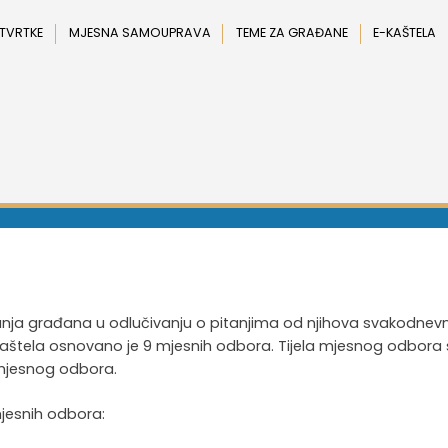
 TVRTKE
MJESNA SAMOUPRAVA
TEME ZA GRAĐANE
E-KAŠTELA
anja građana u odlučivanju o pitanjima od njihova svakodnev
aštela osnovano je 9 mjesnih odbora. Tijela mjesnog odbora 
 mjesnog odbora.
jesnih odbora: