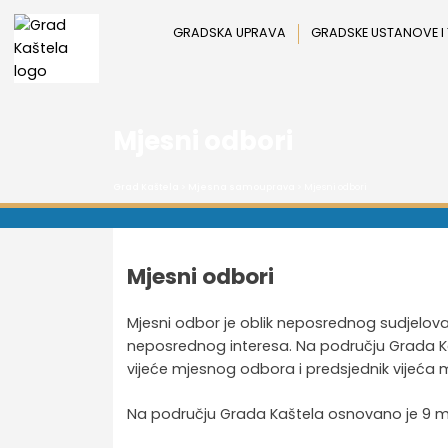
Preskoči
na
GRADSKA UPRAVA
GRADSKE USTANOVE I
sadržaj
Mjesni odbori
Grad Kaštela
>
Mjesna samouprava
> Mjesni odbori
Mjesni odbori
Mjesni odbor je oblik neposrednog sudjelov
neposrednog interesa. Na području Grada K
vijeće mjesnog odbora i predsjednik vijeća
Na području Grada Kaštela osnovano je 9 m