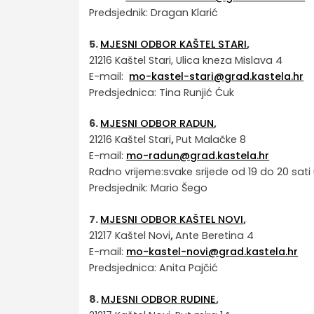
Predsjednik: Dragan Klarić
5.
MJESNI ODBOR KAŠTEL STARI
,
21216 Kaštel Stari, Ulica kneza Mislava 4
E-mail:
mo-kastel-stari@grad.kastela.hr
Predsjednica: Tina Runjić Ćuk
6.
MJESNI ODBOR RADUN
,
21216 Kaštel Stari
,
Put Malačke 8
E-mail:
mo-radun@grad.kastela.hr
Radno vrijeme:svake srijede od 19 do 20 sat
Predsjednik: Mario Šego
7.
MJESNI ODBOR KAŠTEL NOVI
,
21217 Kaštel Novi
,
Ante Beretina 4
E-mail:
mo-kastel-novi@grad.kastela.hr
Predsjednica: Anita Pajčić
8.
MJESNI ODBOR RUDINE
,