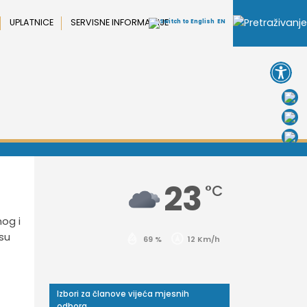
UPLATNICE
SERVISNE INFORMACIJE
EN
Open 
23
°C
nog i
su
69 %
12 Km/h
Izbori za članove vijeća mjesnih
odbora