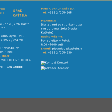
PORTA GRADA KAŠTELA
GRAD
Tel.:
+385 21/205-265
KAŠTELA
PISARNICA
e Radić 1, 21212 Kaštel
(šalter; rad sa strankama za
urac
sva upravna tijela Grada
Kaštela)
+385 21/205-205
Radno vrijeme:
:
+385 21/224-201
Ponedjeljak – Petak
8.00 – 14.00 sati
08727843572
E-mail:
pisarnica@kastela.hr
02580993
Tel.:
+385 21/205-230
 - IBAN:
 2390 0011 8181 0000 4
Kontakt
Adresar