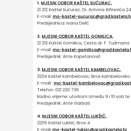
1.
MJESNI ODBOR KAŠTEL SUĆURAC
,
21 212 Kaštel Sućurac, Dr. Antona Alfirevića 2
E-mail:
mo-kastel-sucurac@grad.kastela.h
Predsjednica: Ivana Delić
2.
MJESNI ODBOR KAŠTEL GOMILICA
,
21 213 Kaštel Gomilica, Cesta dr. F. Tuđmana
E-mail:
mo-kastel-gomilica@grad.kastela.
Predsjednik: Ante Kapetanović
3.
MJESNI ODBOR KAŠTEL KAMBELOVAC
,
21214 Kaštel Kambelovac, Brce kambelovsko
E-mail:
mo-kastel-kambelovac@grad.kaste
Telefon: 021 220 739
Radno vrijeme: utorkom između 9 i 10 sati
Predsjednik: Ante Garbati
4.
MJESNI ODBOR KAŠTEL LUKŠIĆ
,
21215 Kaštel Lukšić, Brce 4
E-mail:
mo-kastel-luksic@grad.kastela.hr