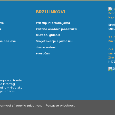
BRZI LINKOVI
ove
Pristup informacijama
Brać
Suć
a
Zaštita osobnih podataka
Službeni glasnik
Tel.:
Fax.
vne poslove
Savjetovanje s javnošću
Javna nabava
OIB:
MB:
Proračun
Žiro
HR79
Europskog fonda
a Interreg
talija – Hrvatska
e u okviru
ormacije i pravila privatnosti
Postavke privatnosti