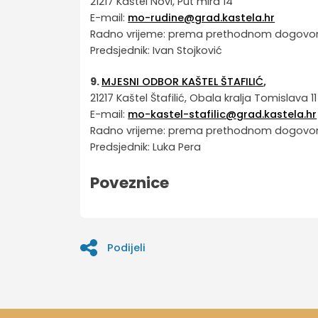
21217 Kaštel Novi, Put mira 14
E-mail:
mo-rudine@grad.kastela.hr
Radno vrijeme: prema prethodnom dogovo
Predsjednik: Ivan Stojković
9.
MJESNI ODBOR KAŠTEL ŠTAFILIĆ
,
21217 Kaštel Štafilić, Obala kralja Tomislava 11
E-mail:
mo-kastel-stafilic@grad.kastela.hr
Radno vrijeme: prema prethodnom dogovo
Predsjednik: Luka Pera
Poveznice
Podijeli