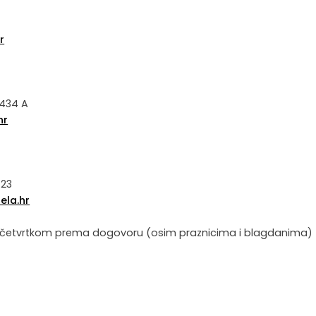
4
r
 434 A
hr
 23
la.hr
 te četvrtkom prema dogovoru (osim praznicima i blagdanima)