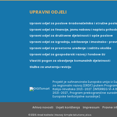
UPRAVNI ODJELI
Upravni odjel za poslove Gradonačelnika i stručne posl
Upravni odjel za financije, javnu nabavu i naplatu prihod
Upravni odjel za društvene djelatnosti i opće poslove
Upravni odjel za izgradnju, održavanje i imovinsko- pra
Upravni odjel za prostorno uređenje i zaštitu okoliša
Upravni odjel za gospodarski razvoj i fondove EU
Vlastiti pogon za obavljanje komunalnih djelatnosti
Služba za unutarnju reviziju
Projekt je sufinancirala Europska unija iz 
za regionalni razvoj (ERDF) putem Program
Italija-Hrvatska 2021.-2027. (INTERREG VI-A I
2021.-2027., Program prekogranične suradnj
Europske teritorijalne suradnje).
Arhiva novosti
Uvjeti korištenja
Impressum
Pravne inf
© 2026. Grad Kaštela
|
Razvoj:
Simple Solutions j.d.o.o.