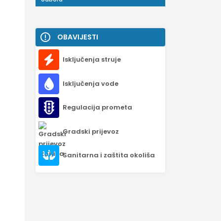
OBAVIJESTI
Isključenja struje
Isključenja vode
Regulacija prometa
Gradski prijevoz
Sanitarna i zaštita okoliša